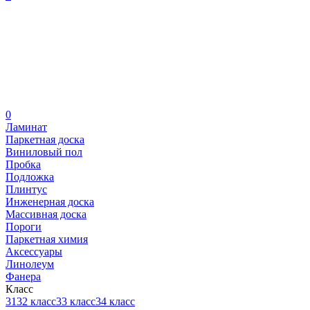
0
Ламинат
Паркетная доска
Виниловый пол
Пробка
Подложка
Плинтус
Инженерная доска
Массивная доска
Пороги
Паркетная химия
Аксессуары
Линолеум
Фанера
Класс
31
32 класс
33 класс
34 класс