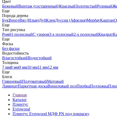
Цвет
Бежевый
Винтаж (состаренный)
Красный
Золотистый
Розовый
Ж
Еще
Порода дерева
Бук
Венге
Вяз (Ильм)
Дуб
Клен
Дуссия (Афзелия)
Мербау
Каштан
О
Еще
Тип рисунка
Ромб
1-полосный
С узором
3-х полосный
2-х полосный
Квадрат
К
Еще
Фаска
Без фаски
Водостойкость
Влагостойкий
Водостойкий
Толщина
7 мм
8 мм
9 мм
10 мм
11 мм
12 мм
Еще
Блеск
Глянцевый
Полуматовый
Матовый
Ламинат
Паркетная доска
Виниловый пол
Пробка
Подложка
Пли
Главная
Каталог
Плинтус
Evrowood
Плинтус Evrowood МДФ PN под покраску