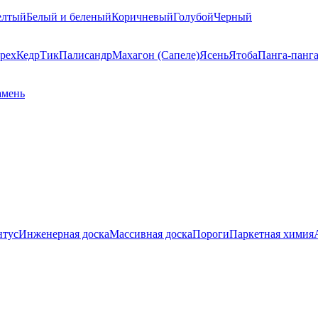
елтый
Белый и беленый
Коричневый
Голубой
Черный
рех
Кедр
Тик
Палисандр
Махагон (Сапеле)
Ясень
Ятоба
Панга-панг
амень
нтус
Инженерная доска
Массивная доска
Пороги
Паркетная химия