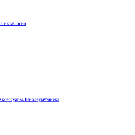
а
Пихта
Сосна
Аксессуары
Линолеум
Фанера