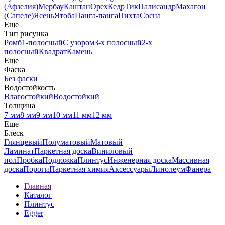
(Афзелия)
Мербау
Каштан
Орех
Кедр
Тик
Палисандр
Махагон
(Сапеле)
Ясень
Ятоба
Панга-панга
Пихта
Сосна
Еще
Тип рисунка
Ромб
1-полосный
С узором
3-х полосный
2-х
полосный
Квадрат
Камень
Еще
Фаска
Без фаски
Водостойкость
Влагостойкий
Водостойкий
Толщина
7 мм
8 мм
9 мм
10 мм
11 мм
12 мм
Еще
Блеск
Глянцевый
Полуматовый
Матовый
Ламинат
Паркетная доска
Виниловый
пол
Пробка
Подложка
Плинтус
Инженерная доска
Массивная
доска
Пороги
Паркетная химия
Аксессуары
Линолеум
Фанера
Главная
Каталог
Плинтус
Egger