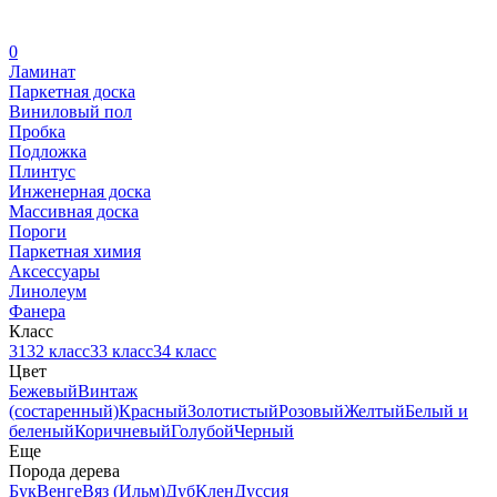
0
Ламинат
Паркетная доска
Виниловый пол
Пробка
Подложка
Плинтус
Инженерная доска
Массивная доска
Пороги
Паркетная химия
Аксессуары
Линолеум
Фанера
Класс
31
32 класс
33 класс
34 класс
Цвет
Бежевый
Винтаж
(состаренный)
Красный
Золотистый
Розовый
Желтый
Белый и
беленый
Коричневый
Голубой
Черный
Еще
Порода дерева
Бук
Венге
Вяз (Ильм)
Дуб
Клен
Дуссия