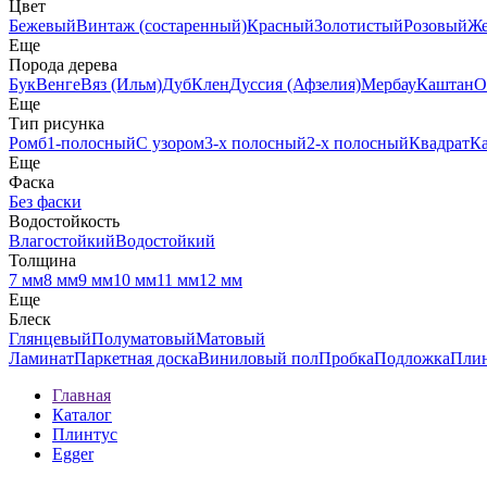
Цвет
Бежевый
Винтаж (состаренный)
Красный
Золотистый
Розовый
Ж
Еще
Порода дерева
Бук
Венге
Вяз (Ильм)
Дуб
Клен
Дуссия (Афзелия)
Мербау
Каштан
О
Еще
Тип рисунка
Ромб
1-полосный
С узором
3-х полосный
2-х полосный
Квадрат
К
Еще
Фаска
Без фаски
Водостойкость
Влагостойкий
Водостойкий
Толщина
7 мм
8 мм
9 мм
10 мм
11 мм
12 мм
Еще
Блеск
Глянцевый
Полуматовый
Матовый
Ламинат
Паркетная доска
Виниловый пол
Пробка
Подложка
Пли
Главная
Каталог
Плинтус
Egger