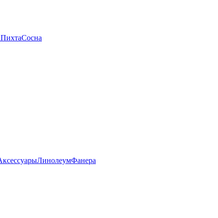
а
Пихта
Сосна
Аксессуары
Линолеум
Фанера