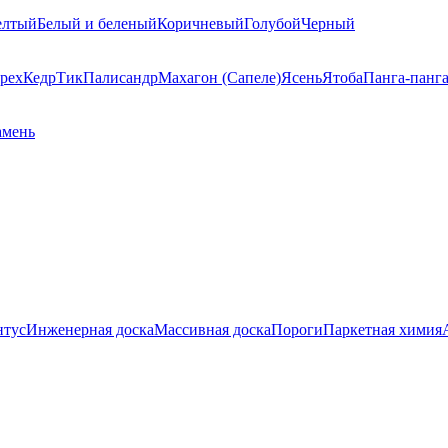
елтый
Белый и беленый
Коричневый
Голубой
Черный
рех
Кедр
Тик
Палисандр
Махагон (Сапеле)
Ясень
Ятоба
Панга-панг
амень
нтус
Инженерная доска
Массивная доска
Пороги
Паркетная химия