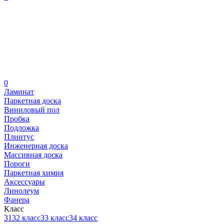
0
Ламинат
Паркетная доска
Виниловый пол
Пробка
Подложка
Плинтус
Инженерная доска
Массивная доска
Пороги
Паркетная химия
Аксессуары
Линолеум
Фанера
Класс
31
32 класс
33 класс
34 класс