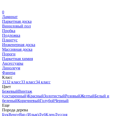
0
Ламинат
Паркетная доска
Виниловый пол
Пробка
Подложка
Плинтус
Инженерная доска
Массивная доска
Пороги
Паркетная химия
Аксессуары
Линолеум
Фанера
Класс
31
32 класс
33 класс
34 класс
Цвет
Бежевый
Винтаж
(состаренный)
Красный
Золотистый
Розовый
Желтый
Белый и
беленый
Коричневый
Голубой
Черный
Еще
Порода дерева
Бук
Венге
Вяз (Ильм)
Дуб
Клен
Дуссия