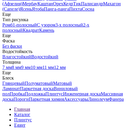
(Афзелия)
Мербау
Каштан
Орех
Кедр
Тик
Палисандр
Махагон
(Сапеле)
Ясень
Ятоба
Панга-панга
Пихта
Сосна
Еще
Тип рисунка
Ромб
1-полосный
С узором
3-х полосный
2-х
полосный
Квадрат
Камень
Еще
Фаска
Без фаски
Водостойкость
Влагостойкий
Водостойкий
Толщина
7 мм
8 мм
9 мм
10 мм
11 мм
12 мм
Еще
Блеск
Глянцевый
Полуматовый
Матовый
Ламинат
Паркетная доска
Виниловый
пол
Пробка
Подложка
Плинтус
Инженерная доска
Массивная
доска
Пороги
Паркетная химия
Аксессуары
Линолеум
Фанера
Главная
Каталог
Плинтус
Egger