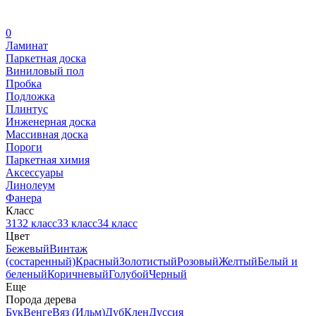
0
Ламинат
Паркетная доска
Виниловый пол
Пробка
Подложка
Плинтус
Инженерная доска
Массивная доска
Пороги
Паркетная химия
Аксессуары
Линолеум
Фанера
Класс
31
32 класс
33 класс
34 класс
Цвет
Бежевый
Винтаж
(состаренный)
Красный
Золотистый
Розовый
Желтый
Белый и
беленый
Коричневый
Голубой
Черный
Еще
Порода дерева
Бук
Венге
Вяз (Ильм)
Дуб
Клен
Дуссия