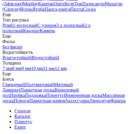
(Афзелия)
Мербау
Каштан
Орех
Кедр
Тик
Палисандр
Махагон
(Сапеле)
Ясень
Ятоба
Панга-панга
Пихта
Сосна
Еще
Тип рисунка
Ромб
1-полосный
С узором
3-х полосный
2-х
полосный
Квадрат
Камень
Еще
Фаска
Без фаски
Водостойкость
Влагостойкий
Водостойкий
Толщина
7 мм
8 мм
9 мм
10 мм
11 мм
12 мм
Еще
Блеск
Глянцевый
Полуматовый
Матовый
Ламинат
Паркетная доска
Виниловый
пол
Пробка
Подложка
Плинтус
Инженерная доска
Массивная
доска
Пороги
Паркетная химия
Аксессуары
Линолеум
Фанера
Главная
Каталог
Плинтус
Egger