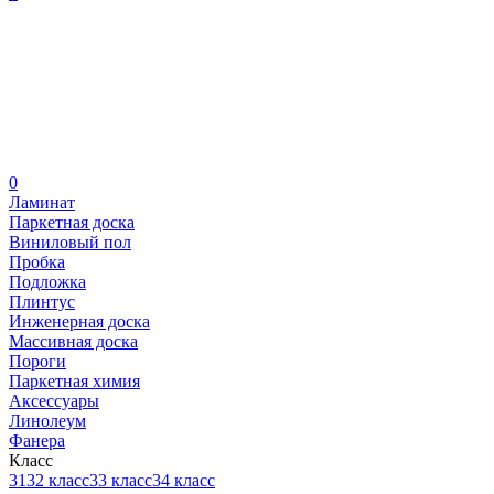
0
Ламинат
Паркетная доска
Виниловый пол
Пробка
Подложка
Плинтус
Инженерная доска
Массивная доска
Пороги
Паркетная химия
Аксессуары
Линолеум
Фанера
Класс
31
32 класс
33 класс
34 класс