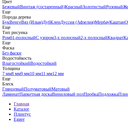
Цвет
Бежевый
Винтаж (состаренный)
Красный
Золотистый
Розовый
Ж
Еще
Порода дерева
Бук
Венге
Вяз (Ильм)
Дуб
Клен
Дуссия (Афзелия)
Мербау
Каштан
О
Еще
Тип рисунка
Ромб
1-полосный
С узором
3-х полосный
2-х полосный
Квадрат
К
Еще
Фаска
Без фаски
Водостойкость
Влагостойкий
Водостойкий
Толщина
7 мм
8 мм
9 мм
10 мм
11 мм
12 мм
Еще
Блеск
Глянцевый
Полуматовый
Матовый
Ламинат
Паркетная доска
Виниловый пол
Пробка
Подложка
Пли
Главная
Каталог
Плинтус
Egger