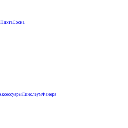
а
Пихта
Сосна
Аксессуары
Линолеум
Фанера