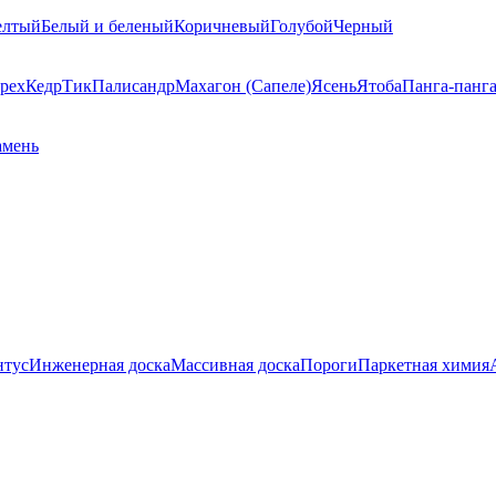
елтый
Белый и беленый
Коричневый
Голубой
Черный
рех
Кедр
Тик
Палисандр
Махагон (Сапеле)
Ясень
Ятоба
Панга-панг
амень
нтус
Инженерная доска
Массивная доска
Пороги
Паркетная химия