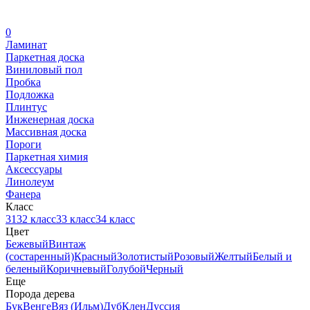
0
Ламинат
Паркетная доска
Виниловый пол
Пробка
Подложка
Плинтус
Инженерная доска
Массивная доска
Пороги
Паркетная химия
Аксессуары
Линолеум
Фанера
Класс
31
32 класс
33 класс
34 класс
Цвет
Бежевый
Винтаж
(состаренный)
Красный
Золотистый
Розовый
Желтый
Белый и
беленый
Коричневый
Голубой
Черный
Еще
Порода дерева
Бук
Венге
Вяз (Ильм)
Дуб
Клен
Дуссия