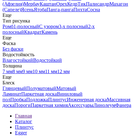
(Афзелия)
Мербау
Каштан
Орех
Кедр
Тик
Палисандр
Махагон
(Сапеле)
Ясень
Ятоба
Панга-панга
Пихта
Сосна
Еще
Тип рисунка
Ромб
1-полосный
С узором
3-х полосный
2-х
полосный
Квадрат
Камень
Еще
Фаска
Без фаски
Водостойкость
Влагостойкий
Водостойкий
Толщина
7 мм
8 мм
9 мм
10 мм
11 мм
12 мм
Еще
Блеск
Глянцевый
Полуматовый
Матовый
Ламинат
Паркетная доска
Виниловый
пол
Пробка
Подложка
Плинтус
Инженерная доска
Массивная
доска
Пороги
Паркетная химия
Аксессуары
Линолеум
Фанера
Главная
Каталог
Плинтус
Egger