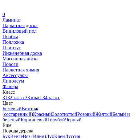
0
Ламинат
Паркетная доска
Виниловый пол
Пробка
Подложка
Плинтус
Инженерная доска
Массивная доска
Пороги
Паркетная химия
Аксессуары
Линолеум
Фанера
Класс
31
32 класс
33 класс
34 класс
Цвет
Бежевый
Винтаж
(состаренный)
Красный
Золотистый
Розовый
Желтый
Белый и
беленый
Коричневый
Голубой
Черный
Еще
Порода дерева
Бук
Венге
Вяз (Ильм)
Дуб
Клен
Дуссия