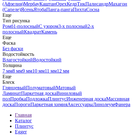
(Афзелия)
Мербау
Каштан
Орех
Кедр
Тик
Палисандр
Махагон
(Сапеле)
Ясень
Ятоба
Панга-панга
Пихта
Сосна
Еще
Тип рисунка
Ромб
1-полосный
С узором
3-х полосный
2-х
полосный
Квадрат
Камень
Еще
Фаска
Без фаски
Водостойкость
Влагостойкий
Водостойкий
Толщина
7 мм
8 мм
9 мм
10 мм
11 мм
12 мм
Еще
Блеск
Глянцевый
Полуматовый
Матовый
Ламинат
Паркетная доска
Виниловый
пол
Пробка
Подложка
Плинтус
Инженерная доска
Массивная
доска
Пороги
Паркетная химия
Аксессуары
Линолеум
Фанера
Главная
Каталог
Плинтус
Egger