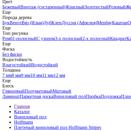
Цвет
Бежевый
Винтаж (состаренный)
Красный
Золотистый
Розовый
Ж
Еще
Порода дерева
Бук
Венге
Вяз (Ильм)
Дуб
Клен
Дуссия (Афзелия)
Мербау
Каштан
О
Еще
Тип рисунка
Ромб
1-полосный
С узором
3-х полосный
2-х полосный
Квадрат
К
Еще
Фаска
Без фаски
Водостойкость
Влагостойкий
Водостойкий
Толщина
7 мм
8 мм
9 мм
10 мм
11 мм
12 мм
Еще
Блеск
Глянцевый
Полуматовый
Матовый
Ламинат
Паркетная доска
Виниловый пол
Пробка
Подложка
Пли
Главная
Каталог
Виниловый пол
Hoffmann
Плетеный виниловый пол Hoffmann Stripes