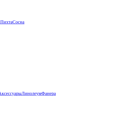
а
Пихта
Сосна
Аксессуары
Линолеум
Фанера