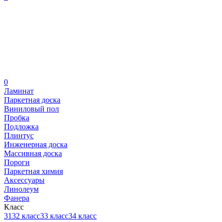
0
Ламинат
Паркетная доска
Виниловый пол
Пробка
Подложка
Плинтус
Инженерная доска
Массивная доска
Пороги
Паркетная химия
Аксессуары
Линолеум
Фанера
Класс
31
32 класс
33 класс
34 класс