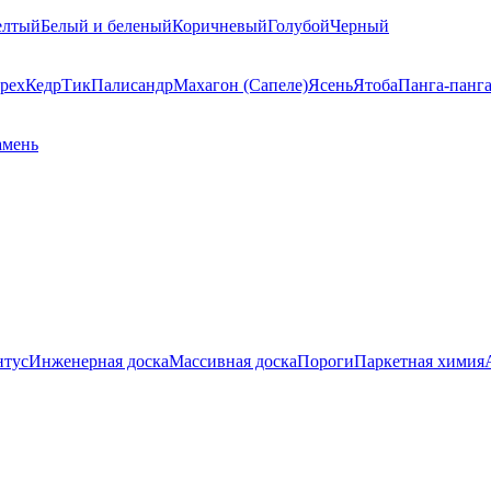
елтый
Белый и беленый
Коричневый
Голубой
Черный
рех
Кедр
Тик
Палисандр
Махагон (Сапеле)
Ясень
Ятоба
Панга-панг
амень
нтус
Инженерная доска
Массивная доска
Пороги
Паркетная химия