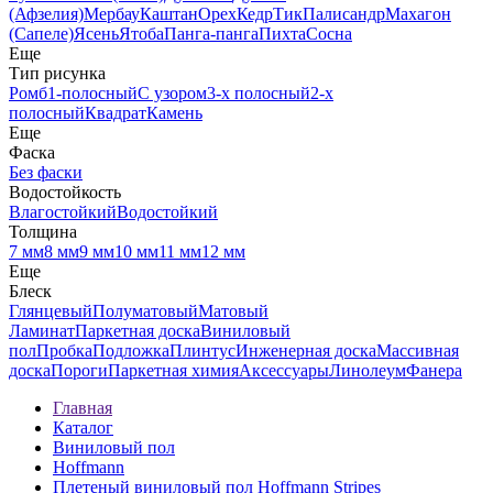
(Афзелия)
Мербау
Каштан
Орех
Кедр
Тик
Палисандр
Махагон
(Сапеле)
Ясень
Ятоба
Панга-панга
Пихта
Сосна
Еще
Тип рисунка
Ромб
1-полосный
С узором
3-х полосный
2-х
полосный
Квадрат
Камень
Еще
Фаска
Без фаски
Водостойкость
Влагостойкий
Водостойкий
Толщина
7 мм
8 мм
9 мм
10 мм
11 мм
12 мм
Еще
Блеск
Глянцевый
Полуматовый
Матовый
Ламинат
Паркетная доска
Виниловый
пол
Пробка
Подложка
Плинтус
Инженерная доска
Массивная
доска
Пороги
Паркетная химия
Аксессуары
Линолеум
Фанера
Главная
Каталог
Виниловый пол
Hoffmann
Плетеный виниловый пол Hoffmann Stripes