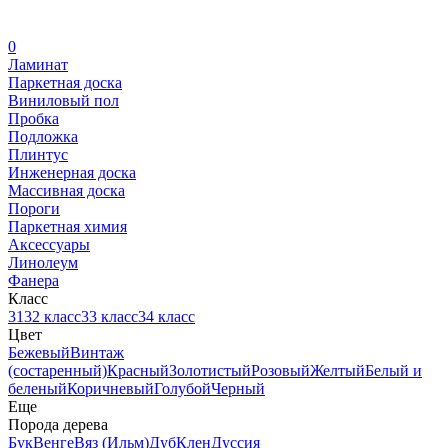
0
Ламинат
Паркетная доска
Виниловый пол
Пробка
Подложка
Плинтус
Инженерная доска
Массивная доска
Пороги
Паркетная химия
Аксессуары
Линолеум
Фанера
Класс
31
32 класс
33 класс
34 класс
Цвет
Бежевый
Винтаж
(состаренный)
Красный
Золотистый
Розовый
Желтый
Белый и
беленый
Коричневый
Голубой
Черный
Еще
Порода дерева
Бук
Венге
Вяз (Ильм)
Дуб
Клен
Дуссия