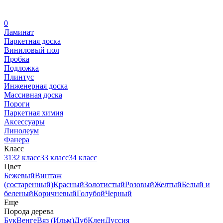
0
Ламинат
Паркетная доска
Виниловый пол
Пробка
Подложка
Плинтус
Инженерная доска
Массивная доска
Пороги
Паркетная химия
Аксессуары
Линолеум
Фанера
Класс
31
32 класс
33 класс
34 класс
Цвет
Бежевый
Винтаж
(состаренный)
Красный
Золотистый
Розовый
Желтый
Белый и
беленый
Коричневый
Голубой
Черный
Еще
Порода дерева
Бук
Венге
Вяз (Ильм)
Дуб
Клен
Дуссия