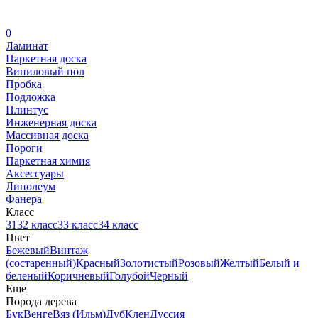
0
Ламинат
Паркетная доска
Виниловый пол
Пробка
Подложка
Плинтус
Инженерная доска
Массивная доска
Пороги
Паркетная химия
Аксессуары
Линолеум
Фанера
Класс
31
32 класс
33 класс
34 класс
Цвет
Бежевый
Винтаж
(состаренный)
Красный
Золотистый
Розовый
Желтый
Белый и
беленый
Коричневый
Голубой
Черный
Еще
Порода дерева
Бук
Венге
Вяз (Ильм)
Дуб
Клен
Дуссия