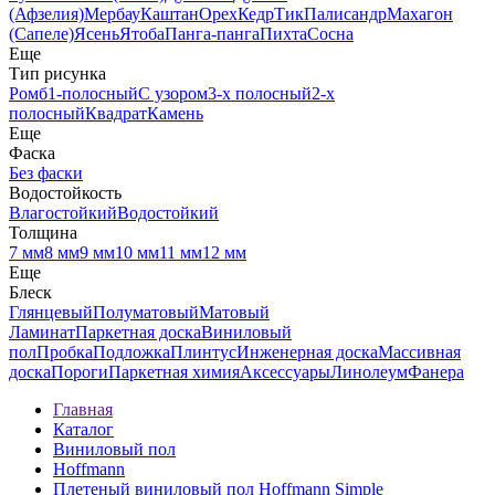
(Афзелия)
Мербау
Каштан
Орех
Кедр
Тик
Палисандр
Махагон
(Сапеле)
Ясень
Ятоба
Панга-панга
Пихта
Сосна
Еще
Тип рисунка
Ромб
1-полосный
С узором
3-х полосный
2-х
полосный
Квадрат
Камень
Еще
Фаска
Без фаски
Водостойкость
Влагостойкий
Водостойкий
Толщина
7 мм
8 мм
9 мм
10 мм
11 мм
12 мм
Еще
Блеск
Глянцевый
Полуматовый
Матовый
Ламинат
Паркетная доска
Виниловый
пол
Пробка
Подложка
Плинтус
Инженерная доска
Массивная
доска
Пороги
Паркетная химия
Аксессуары
Линолеум
Фанера
Главная
Каталог
Виниловый пол
Hoffmann
Плетеный виниловый пол Hoffmann Simple