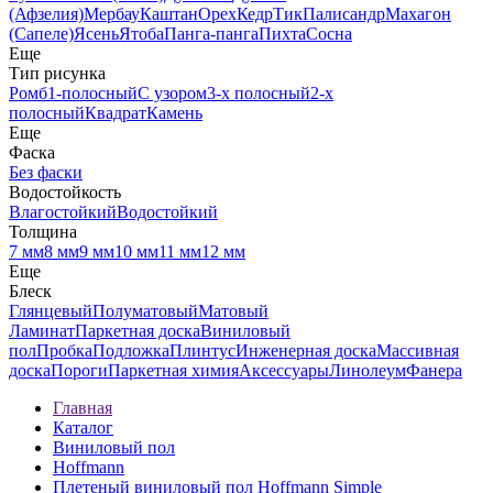
(Афзелия)
Мербау
Каштан
Орех
Кедр
Тик
Палисандр
Махагон
(Сапеле)
Ясень
Ятоба
Панга-панга
Пихта
Сосна
Еще
Тип рисунка
Ромб
1-полосный
С узором
3-х полосный
2-х
полосный
Квадрат
Камень
Еще
Фаска
Без фаски
Водостойкость
Влагостойкий
Водостойкий
Толщина
7 мм
8 мм
9 мм
10 мм
11 мм
12 мм
Еще
Блеск
Глянцевый
Полуматовый
Матовый
Ламинат
Паркетная доска
Виниловый
пол
Пробка
Подложка
Плинтус
Инженерная доска
Массивная
доска
Пороги
Паркетная химия
Аксессуары
Линолеум
Фанера
Главная
Каталог
Виниловый пол
Hoffmann
Плетеный виниловый пол Hoffmann Simple