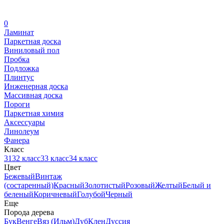
0
Ламинат
Паркетная доска
Виниловый пол
Пробка
Подложка
Плинтус
Инженерная доска
Массивная доска
Пороги
Паркетная химия
Аксессуары
Линолеум
Фанера
Класс
31
32 класс
33 класс
34 класс
Цвет
Бежевый
Винтаж
(состаренный)
Красный
Золотистый
Розовый
Желтый
Белый и
беленый
Коричневый
Голубой
Черный
Еще
Порода дерева
Бук
Венге
Вяз (Ильм)
Дуб
Клен
Дуссия