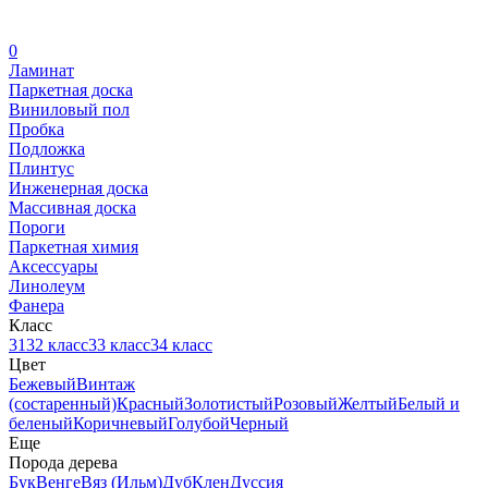
0
Ламинат
Паркетная доска
Виниловый пол
Пробка
Подложка
Плинтус
Инженерная доска
Массивная доска
Пороги
Паркетная химия
Аксессуары
Линолеум
Фанера
Класс
31
32 класс
33 класс
34 класс
Цвет
Бежевый
Винтаж
(состаренный)
Красный
Золотистый
Розовый
Желтый
Белый и
беленый
Коричневый
Голубой
Черный
Еще
Порода дерева
Бук
Венге
Вяз (Ильм)
Дуб
Клен
Дуссия