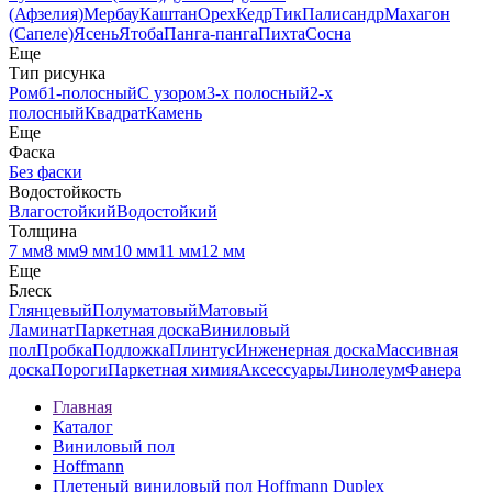
(Афзелия)
Мербау
Каштан
Орех
Кедр
Тик
Палисандр
Махагон
(Сапеле)
Ясень
Ятоба
Панга-панга
Пихта
Сосна
Еще
Тип рисунка
Ромб
1-полосный
С узором
3-х полосный
2-х
полосный
Квадрат
Камень
Еще
Фаска
Без фаски
Водостойкость
Влагостойкий
Водостойкий
Толщина
7 мм
8 мм
9 мм
10 мм
11 мм
12 мм
Еще
Блеск
Глянцевый
Полуматовый
Матовый
Ламинат
Паркетная доска
Виниловый
пол
Пробка
Подложка
Плинтус
Инженерная доска
Массивная
доска
Пороги
Паркетная химия
Аксессуары
Линолеум
Фанера
Главная
Каталог
Виниловый пол
Hoffmann
Плетеный виниловый пол Hoffmann Duplex