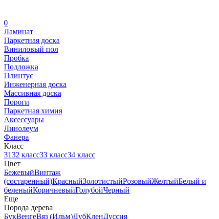
0
Ламинат
Паркетная доска
Виниловый пол
Пробка
Подложка
Плинтус
Инженерная доска
Массивная доска
Пороги
Паркетная химия
Аксессуары
Линолеум
Фанера
Класс
31
32 класс
33 класс
34 класс
Цвет
Бежевый
Винтаж
(состаренный)
Красный
Золотистый
Розовый
Желтый
Белый и
беленый
Коричневый
Голубой
Черный
Еще
Порода дерева
Бук
Венге
Вяз (Ильм)
Дуб
Клен
Дуссия