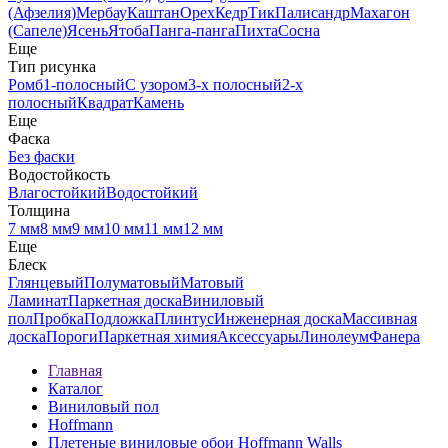
(Афзелия)
Мербау
Каштан
Орех
Кедр
Тик
Палисандр
Махагон
(Сапеле)
Ясень
Ятоба
Панга-панга
Пихта
Сосна
Еще
Тип рисунка
Ромб
1-полосный
С узором
3-х полосный
2-х
полосный
Квадрат
Камень
Еще
Фаска
Без фаски
Водостойкость
Влагостойкий
Водостойкий
Толщина
7 мм
8 мм
9 мм
10 мм
11 мм
12 мм
Еще
Блеск
Глянцевый
Полуматовый
Матовый
Ламинат
Паркетная доска
Виниловый
пол
Пробка
Подложка
Плинтус
Инженерная доска
Массивная
доска
Пороги
Паркетная химия
Аксессуары
Линолеум
Фанера
Главная
Каталог
Виниловый пол
Hoffmann
Плетеные виниловые обои Hoffmann Walls