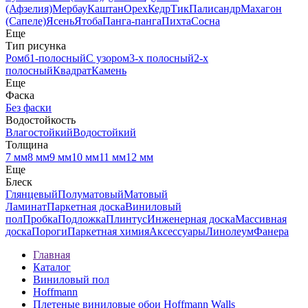
(Афзелия)
Мербау
Каштан
Орех
Кедр
Тик
Палисандр
Махагон
(Сапеле)
Ясень
Ятоба
Панга-панга
Пихта
Сосна
Еще
Тип рисунка
Ромб
1-полосный
С узором
3-х полосный
2-х
полосный
Квадрат
Камень
Еще
Фаска
Без фаски
Водостойкость
Влагостойкий
Водостойкий
Толщина
7 мм
8 мм
9 мм
10 мм
11 мм
12 мм
Еще
Блеск
Глянцевый
Полуматовый
Матовый
Ламинат
Паркетная доска
Виниловый
пол
Пробка
Подложка
Плинтус
Инженерная доска
Массивная
доска
Пороги
Паркетная химия
Аксессуары
Линолеум
Фанера
Главная
Каталог
Виниловый пол
Hoffmann
Плетеные виниловые обои Hoffmann Walls