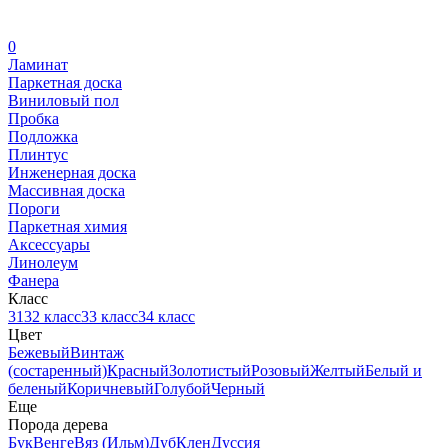
0
Ламинат
Паркетная доска
Виниловый пол
Пробка
Подложка
Плинтус
Инженерная доска
Массивная доска
Пороги
Паркетная химия
Аксессуары
Линолеум
Фанера
Класс
31
32 класс
33 класс
34 класс
Цвет
Бежевый
Винтаж
(состаренный)
Красный
Золотистый
Розовый
Желтый
Белый и
беленый
Коричневый
Голубой
Черный
Еще
Порода дерева
Бук
Венге
Вяз (Ильм)
Дуб
Клен
Дуссия