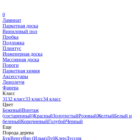
0
Ламинат
Паркетная доска
Виниловый пол
Пробка
Подложка
Плинтус
Инженерная доска
Массивная доска
Пороги
Паркетная химия
Аксессуары
Линолеум
Фанера
Класс
31
32 класс
33 класс
34 класс
Цвет
Бежевый
Винтаж
(состаренный)
Красный
Золотистый
Розовый
Желтый
Белый и
беленый
Коричневый
Голубой
Черный
Еще
Порода дерева
Бук
Венге
Вяз (Ильм)
Дуб
Клен
Дуссия