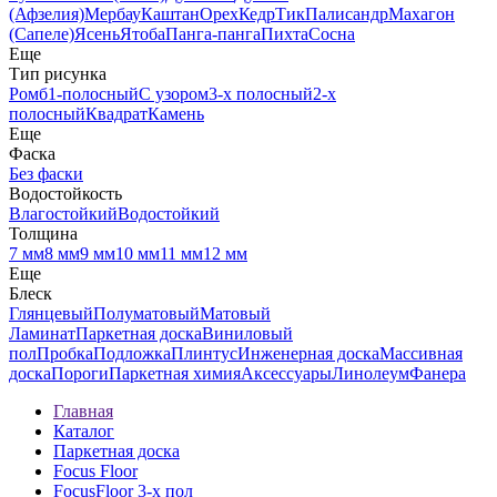
(Афзелия)
Мербау
Каштан
Орех
Кедр
Тик
Палисандр
Махагон
(Сапеле)
Ясень
Ятоба
Панга-панга
Пихта
Сосна
Еще
Тип рисунка
Ромб
1-полосный
С узором
3-х полосный
2-х
полосный
Квадрат
Камень
Еще
Фаска
Без фаски
Водостойкость
Влагостойкий
Водостойкий
Толщина
7 мм
8 мм
9 мм
10 мм
11 мм
12 мм
Еще
Блеск
Глянцевый
Полуматовый
Матовый
Ламинат
Паркетная доска
Виниловый
пол
Пробка
Подложка
Плинтус
Инженерная доска
Массивная
доска
Пороги
Паркетная химия
Аксессуары
Линолеум
Фанера
Главная
Каталог
Паркетная доска
Focus Floor
FocusFloor 3-х пол