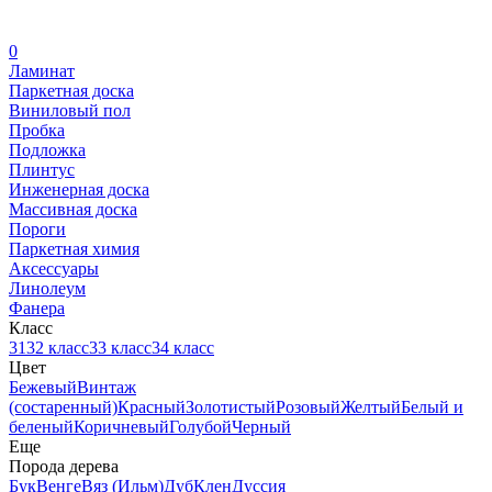
0
Ламинат
Паркетная доска
Виниловый пол
Пробка
Подложка
Плинтус
Инженерная доска
Массивная доска
Пороги
Паркетная химия
Аксессуары
Линолеум
Фанера
Класс
31
32 класс
33 класс
34 класс
Цвет
Бежевый
Винтаж
(состаренный)
Красный
Золотистый
Розовый
Желтый
Белый и
беленый
Коричневый
Голубой
Черный
Еще
Порода дерева
Бук
Венге
Вяз (Ильм)
Дуб
Клен
Дуссия