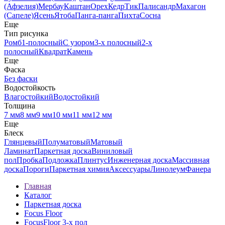
(Афзелия)
Мербау
Каштан
Орех
Кедр
Тик
Палисандр
Махагон
(Сапеле)
Ясень
Ятоба
Панга-панга
Пихта
Сосна
Еще
Тип рисунка
Ромб
1-полосный
С узором
3-х полосный
2-х
полосный
Квадрат
Камень
Еще
Фаска
Без фаски
Водостойкость
Влагостойкий
Водостойкий
Толщина
7 мм
8 мм
9 мм
10 мм
11 мм
12 мм
Еще
Блеск
Глянцевый
Полуматовый
Матовый
Ламинат
Паркетная доска
Виниловый
пол
Пробка
Подложка
Плинтус
Инженерная доска
Массивная
доска
Пороги
Паркетная химия
Аксессуары
Линолеум
Фанера
Главная
Каталог
Паркетная доска
Focus Floor
FocusFloor 3-х пол