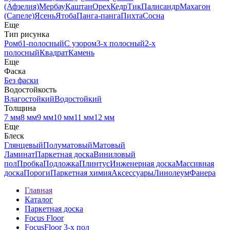
(Афзелия)
Мербау
Каштан
Орех
Кедр
Тик
Палисандр
Махагон
(Сапеле)
Ясень
Ятоба
Панга-панга
Пихта
Сосна
Еще
Тип рисунка
Ромб
1-полосный
С узором
3-х полосный
2-х
полосный
Квадрат
Камень
Еще
Фаска
Без фаски
Водостойкость
Влагостойкий
Водостойкий
Толщина
7 мм
8 мм
9 мм
10 мм
11 мм
12 мм
Еще
Блеск
Глянцевый
Полуматовый
Матовый
Ламинат
Паркетная доска
Виниловый
пол
Пробка
Подложка
Плинтус
Инженерная доска
Массивная
доска
Пороги
Паркетная химия
Аксессуары
Линолеум
Фанера
Главная
Каталог
Паркетная доска
Focus Floor
FocusFloor 3-х пол