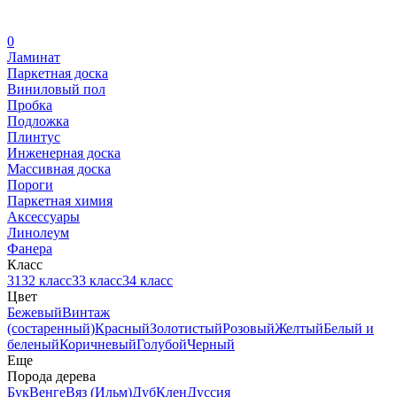
0
Ламинат
Паркетная доска
Виниловый пол
Пробка
Подложка
Плинтус
Инженерная доска
Массивная доска
Пороги
Паркетная химия
Аксессуары
Линолеум
Фанера
Класс
31
32 класс
33 класс
34 класс
Цвет
Бежевый
Винтаж
(состаренный)
Красный
Золотистый
Розовый
Желтый
Белый и
беленый
Коричневый
Голубой
Черный
Еще
Порода дерева
Бук
Венге
Вяз (Ильм)
Дуб
Клен
Дуссия