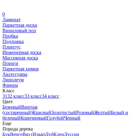
0
Ламинат
Паркетная доска
Виниловый пол
Пробка
Подложка
Плинтус
Инженерная доска
Массивная доска
Пороги
Паркетная химия
Аксессуары
Линолеум
Фанера
Класс
31
32 класс
33 класс
34 класс
Цвет
Бежевый
Винтаж
(состаренный)
Красный
Золотистый
Розовый
Желтый
Белый и
беленый
Коричневый
Голубой
Черный
Еще
Порода дерева
Бук
Венге
Вяз (Ильм)
Дуб
Клен
Дуссия