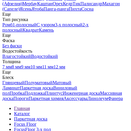
(Афзелия)
Мербау
Каштан
Орех
Кедр
Тик
Палисандр
Махагон
(Сапеле)
Ясень
Ятоба
Панга-панга
Пихта
Сосна
Еще
Тип рисунка
Ромб
1-полосный
С узором
3-х полосный
2-х
полосный
Квадрат
Камень
Еще
Фаска
Без фаски
Водостойкость
Влагостойкий
Водостойкий
Толщина
7 мм
8 мм
9 мм
10 мм
11 мм
12 мм
Еще
Блеск
Глянцевый
Полуматовый
Матовый
Ламинат
Паркетная доска
Виниловый
пол
Пробка
Подложка
Плинтус
Инженерная доска
Массивная
доска
Пороги
Паркетная химия
Аксессуары
Линолеум
Фанера
Главная
Каталог
Паркетная доска
Focus Floor
FocusFloor 3-х пол