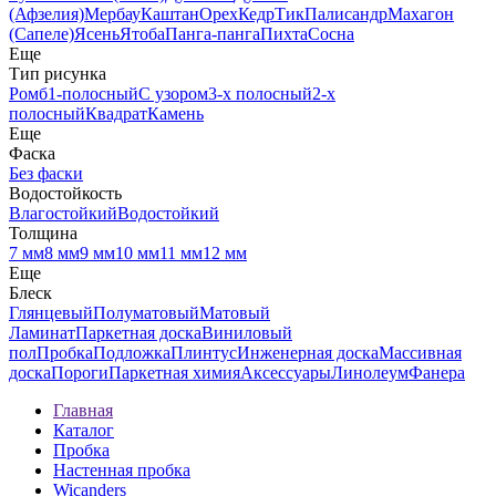
(Афзелия)
Мербау
Каштан
Орех
Кедр
Тик
Палисандр
Махагон
(Сапеле)
Ясень
Ятоба
Панга-панга
Пихта
Сосна
Еще
Тип рисунка
Ромб
1-полосный
С узором
3-х полосный
2-х
полосный
Квадрат
Камень
Еще
Фаска
Без фаски
Водостойкость
Влагостойкий
Водостойкий
Толщина
7 мм
8 мм
9 мм
10 мм
11 мм
12 мм
Еще
Блеск
Глянцевый
Полуматовый
Матовый
Ламинат
Паркетная доска
Виниловый
пол
Пробка
Подложка
Плинтус
Инженерная доска
Массивная
доска
Пороги
Паркетная химия
Аксессуары
Линолеум
Фанера
Главная
Каталог
Пробка
Настенная пробка
Wicanders