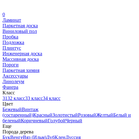
0
Ламинат
Паркетная доска
Виниловый пол
Пробка
Подложка
Плинтус
Инженерная доска
Массивная доска
Пороги
Паркетная химия
Аксессуары
Линолеум
Фанера
Класс
31
32 класс
33 класс
34 класс
Цвет
Бежевый
Винтаж
(состаренный)
Красный
Золотистый
Розовый
Желтый
Белый и
беленый
Коричневый
Голубой
Черный
Еще
Порода дерева
Бук
Венге
Вяз (Ильм)
Дуб
Клен
Дуссия