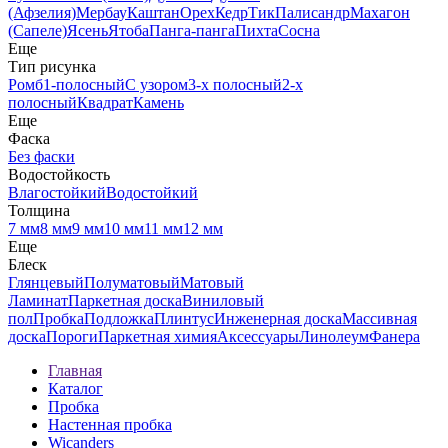
(Афзелия)
Мербау
Каштан
Орех
Кедр
Тик
Палисандр
Махагон
(Сапеле)
Ясень
Ятоба
Панга-панга
Пихта
Сосна
Еще
Тип рисунка
Ромб
1-полосный
С узором
3-х полосный
2-х
полосный
Квадрат
Камень
Еще
Фаска
Без фаски
Водостойкость
Влагостойкий
Водостойкий
Толщина
7 мм
8 мм
9 мм
10 мм
11 мм
12 мм
Еще
Блеск
Глянцевый
Полуматовый
Матовый
Ламинат
Паркетная доска
Виниловый
пол
Пробка
Подложка
Плинтус
Инженерная доска
Массивная
доска
Пороги
Паркетная химия
Аксессуары
Линолеум
Фанера
Главная
Каталог
Пробка
Настенная пробка
Wicanders