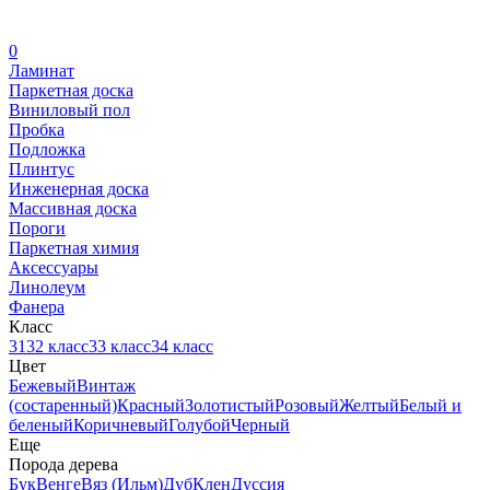
0
Ламинат
Паркетная доска
Виниловый пол
Пробка
Подложка
Плинтус
Инженерная доска
Массивная доска
Пороги
Паркетная химия
Аксессуары
Линолеум
Фанера
Класс
31
32 класс
33 класс
34 класс
Цвет
Бежевый
Винтаж
(состаренный)
Красный
Золотистый
Розовый
Желтый
Белый и
беленый
Коричневый
Голубой
Черный
Еще
Порода дерева
Бук
Венге
Вяз (Ильм)
Дуб
Клен
Дуссия