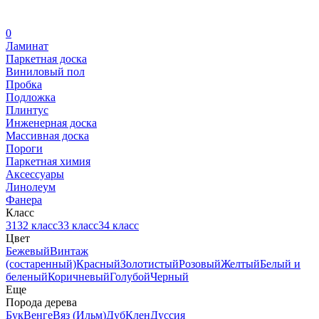
0
Ламинат
Паркетная доска
Виниловый пол
Пробка
Подложка
Плинтус
Инженерная доска
Массивная доска
Пороги
Паркетная химия
Аксессуары
Линолеум
Фанера
Класс
31
32 класс
33 класс
34 класс
Цвет
Бежевый
Винтаж
(состаренный)
Красный
Золотистый
Розовый
Желтый
Белый и
беленый
Коричневый
Голубой
Черный
Еще
Порода дерева
Бук
Венге
Вяз (Ильм)
Дуб
Клен
Дуссия