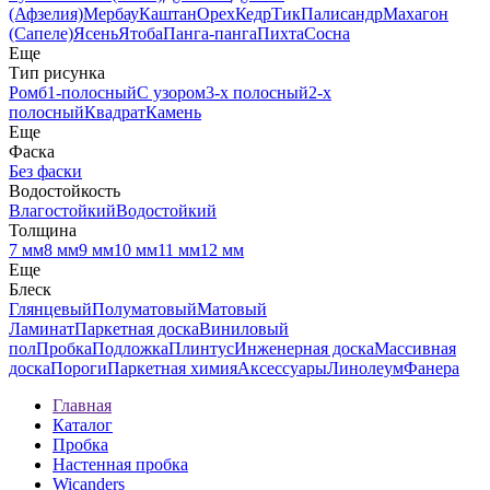
(Афзелия)
Мербау
Каштан
Орех
Кедр
Тик
Палисандр
Махагон
(Сапеле)
Ясень
Ятоба
Панга-панга
Пихта
Сосна
Еще
Тип рисунка
Ромб
1-полосный
С узором
3-х полосный
2-х
полосный
Квадрат
Камень
Еще
Фаска
Без фаски
Водостойкость
Влагостойкий
Водостойкий
Толщина
7 мм
8 мм
9 мм
10 мм
11 мм
12 мм
Еще
Блеск
Глянцевый
Полуматовый
Матовый
Ламинат
Паркетная доска
Виниловый
пол
Пробка
Подложка
Плинтус
Инженерная доска
Массивная
доска
Пороги
Паркетная химия
Аксессуары
Линолеум
Фанера
Главная
Каталог
Пробка
Настенная пробка
Wicanders