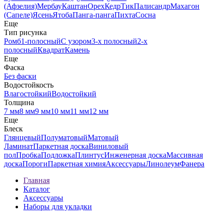
(Афзелия)
Мербау
Каштан
Орех
Кедр
Тик
Палисандр
Махагон
(Сапеле)
Ясень
Ятоба
Панга-панга
Пихта
Сосна
Еще
Тип рисунка
Ромб
1-полосный
С узором
3-х полосный
2-х
полосный
Квадрат
Камень
Еще
Фаска
Без фаски
Водостойкость
Влагостойкий
Водостойкий
Толщина
7 мм
8 мм
9 мм
10 мм
11 мм
12 мм
Еще
Блеск
Глянцевый
Полуматовый
Матовый
Ламинат
Паркетная доска
Виниловый
пол
Пробка
Подложка
Плинтус
Инженерная доска
Массивная
доска
Пороги
Паркетная химия
Аксессуары
Линолеум
Фанера
Главная
Каталог
Аксессуары
Наборы для укладки