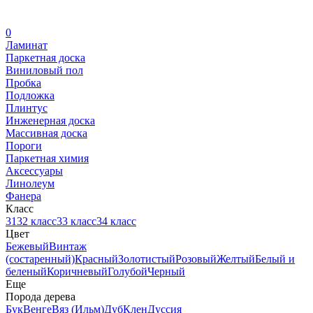
0
Ламинат
Паркетная доска
Виниловый пол
Пробка
Подложка
Плинтус
Инженерная доска
Массивная доска
Пороги
Паркетная химия
Аксессуары
Линолеум
Фанера
Класс
31
32 класс
33 класс
34 класс
Цвет
Бежевый
Винтаж
(состаренный)
Красный
Золотистый
Розовый
Желтый
Белый и
беленый
Коричневый
Голубой
Черный
Еще
Порода дерева
Бук
Венге
Вяз (Ильм)
Дуб
Клен
Дуссия