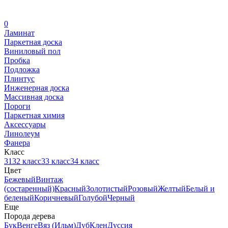
0
Ламинат
Паркетная доска
Виниловый пол
Пробка
Подложка
Плинтус
Инженерная доска
Массивная доска
Пороги
Паркетная химия
Аксессуары
Линолеум
Фанера
Класс
31
32 класс
33 класс
34 класс
Цвет
Бежевый
Винтаж
(состаренный)
Красный
Золотистый
Розовый
Желтый
Белый и
беленый
Коричневый
Голубой
Черный
Еще
Порода дерева
Бук
Венге
Вяз (Ильм)
Дуб
Клен
Дуссия