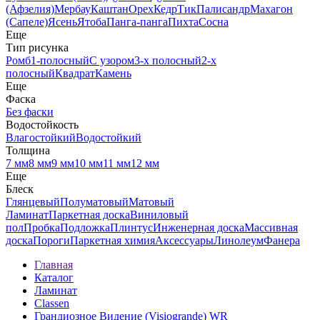
(Афзелия)
Мербау
Каштан
Орех
Кедр
Тик
Палисандр
Махагон
(Сапеле)
Ясень
Ятоба
Панга-панга
Пихта
Сосна
Еще
Тип рисунка
Ромб
1-полосный
С узором
3-х полосный
2-х
полосный
Квадрат
Камень
Еще
Фаска
Без фаски
Водостойкость
Влагостойкий
Водостойкий
Толщина
7 мм
8 мм
9 мм
10 мм
11 мм
12 мм
Еще
Блеск
Глянцевый
Полуматовый
Матовый
Ламинат
Паркетная доска
Виниловый
пол
Пробка
Подложка
Плинтус
Инженерная доска
Массивная
доска
Пороги
Паркетная химия
Аксессуары
Линолеум
Фанера
Главная
Каталог
Ламинат
Classen
Грандиозное Видение (Visiogrande) WR