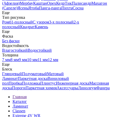
(Афзелия)
Мербау
Каштан
Орех
Кедр
Тик
Палисандр
Махагон
(Сапеле)
Ясень
Ятоба
Панга-панга
Пихта
Сосна
Еще
Тип рисунка
Ромб
1-полосный
С узором
3-х полосный
2-х
полосный
Квадрат
Камень
Еще
Фаска
Без фаски
Водостойкость
Влагостойкий
Водостойкий
Толщина
7 мм
8 мм
9 мм
10 мм
11 мм
12 мм
Еще
Блеск
Глянцевый
Полуматовый
Матовый
Ламинат
Паркетная доска
Виниловый
пол
Пробка
Подложка
Плинтус
Инженерная доска
Массивная
доска
Пороги
Паркетная химия
Аксессуары
Линолеум
Фанера
Главная
Каталог
Ламинат
Classen
Extreme 4V WR