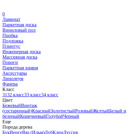
0
Ламинат
Паркетная доска
Виниловый пол
Пробка
Подложка
Плинтус
Инженерная доска
Массивная доска
Пороги
Паркетная химия
Аксессуары
Линолеум
Фанера
Класс
31
32 класс
33 класс
34 класс
Цвет
Бежевый
Винтаж
(состаренный)
Красный
Золотистый
Розовый
Желтый
Белый и
беленый
Коричневый
Голубой
Черный
Еще
Порода дерева
Бук
Венге
Вяз (Ильм)
Дуб
Клен
Дуссия