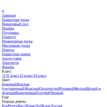
0
Ламинат
Паркетная доска
Виниловый пол
Пробка
Подложка
Плинтус
Инженерная доска
Массивная доска
Пороги
Паркетная химия
Аксессуары
Линолеум
Фанера
Класс
31
32 класс
33 класс
34 класс
Цвет
Бежевый
Винтаж
(состаренный)
Красный
Золотистый
Розовый
Желтый
Белый и
беленый
Коричневый
Голубой
Черный
Еще
Порода дерева
Бук
Венге
Вяз (Ильм)
Дуб
Клен
Дуссия