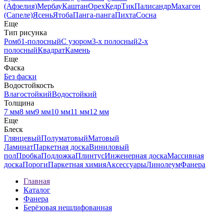
(Афзелия)
Мербау
Каштан
Орех
Кедр
Тик
Палисандр
Махагон
(Сапеле)
Ясень
Ятоба
Панга-панга
Пихта
Сосна
Еще
Тип рисунка
Ромб
1-полосный
С узором
3-х полосный
2-х
полосный
Квадрат
Камень
Еще
Фаска
Без фаски
Водостойкость
Влагостойкий
Водостойкий
Толщина
7 мм
8 мм
9 мм
10 мм
11 мм
12 мм
Еще
Блеск
Глянцевый
Полуматовый
Матовый
Ламинат
Паркетная доска
Виниловый
пол
Пробка
Подложка
Плинтус
Инженерная доска
Массивная
доска
Пороги
Паркетная химия
Аксессуары
Линолеум
Фанера
Главная
Каталог
Фанера
Берёзовая нешлифованная