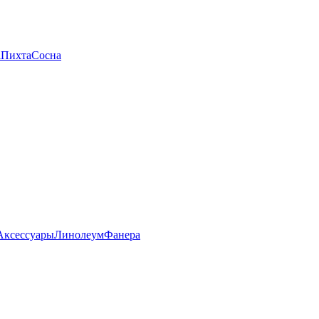
а
Пихта
Сосна
Аксессуары
Линолеум
Фанера