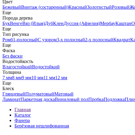
Цвет
Бежевый
Винтаж (состаренный)
Красный
Золотистый
Розовый
Ж
Еще
Порода дерева
Бук
Венге
Вяз (Ильм)
Дуб
Клен
Дуссия (Афзелия)
Мербау
Каштан
О
Еще
Тип рисунка
Ромб
1-полосный
С узором
3-х полосный
2-х полосный
Квадрат
К
Еще
Фаска
Без фаски
Водостойкость
Влагостойкий
Водостойкий
Толщина
7 мм
8 мм
9 мм
10 мм
11 мм
12 мм
Еще
Блеск
Глянцевый
Полуматовый
Матовый
Ламинат
Паркетная доска
Виниловый пол
Пробка
Подложка
Пли
Главная
Каталог
Фанера
Берёзовая нешлифованная