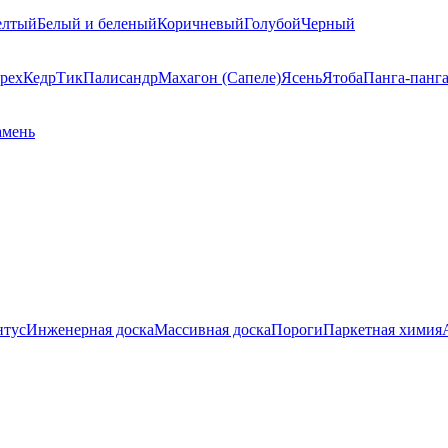
елтый
Белый и беленый
Коричневый
Голубой
Черный
рех
Кедр
Тик
Палисандр
Махагон (Сапеле)
Ясень
Ятоба
Панга-панг
амень
нтус
Инженерная доска
Массивная доска
Пороги
Паркетная химия