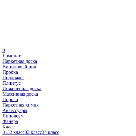
0
Ламинат
Паркетная доска
Виниловый пол
Пробка
Подложка
Плинтус
Инженерная доска
Массивная доска
Пороги
Паркетная химия
Аксессуары
Линолеум
Фанера
Класс
31
32 класс
33 класс
34 класс