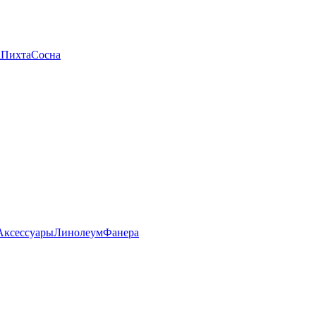
а
Пихта
Сосна
Аксессуары
Линолеум
Фанера