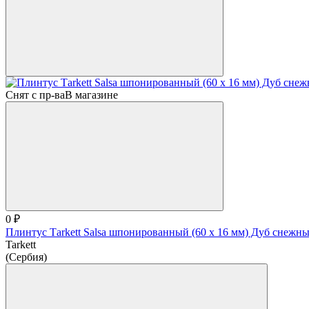
Снят с пр-ва
В магазине
0 ₽
Плинтус Тarkett Salsa шпонированный (60 х 16 мм) Дуб снежн
Tarkett
(Сербия)