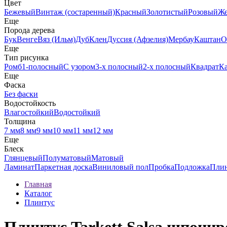
Цвет
Бежевый
Винтаж (состаренный)
Красный
Золотистый
Розовый
Ж
Еще
Порода дерева
Бук
Венге
Вяз (Ильм)
Дуб
Клен
Дуссия (Афзелия)
Мербау
Каштан
О
Еще
Тип рисунка
Ромб
1-полосный
С узором
3-х полосный
2-х полосный
Квадрат
К
Еще
Фаска
Без фаски
Водостойкость
Влагостойкий
Водостойкий
Толщина
7 мм
8 мм
9 мм
10 мм
11 мм
12 мм
Еще
Блеск
Глянцевый
Полуматовый
Матовый
Ламинат
Паркетная доска
Виниловый пол
Пробка
Подложка
Пли
Главная
Каталог
Плинтус