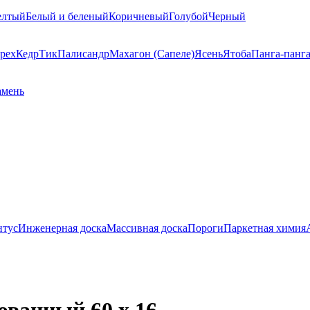
елтый
Белый и беленый
Коричневый
Голубой
Черный
рех
Кедр
Тик
Палисандр
Махагон (Сапеле)
Ясень
Ятоба
Панга-панг
амень
нтус
Инженерная доска
Массивная доска
Пороги
Паркетная химия