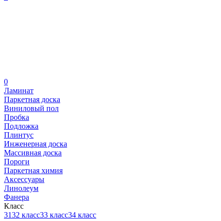
0
Ламинат
Паркетная доска
Виниловый пол
Пробка
Подложка
Плинтус
Инженерная доска
Массивная доска
Пороги
Паркетная химия
Аксессуары
Линолеум
Фанера
Класс
31
32 класс
33 класс
34 класс