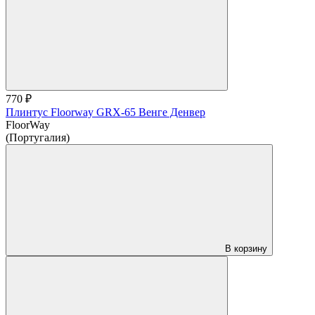
770 ₽
Плинтус Floorway GRX-65 Венге Денвер
FloorWay
(Португалия)
В корзину