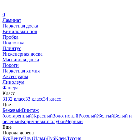
0
Ламинат
Паркетная доска
Виниловый пол
Пробка
Подложка
Плинтус
Инженерная доска
Массивная доска
Пороги
Паркетная химия
Аксессуары
Линолеум
Фанера
Класс
31
32 класс
33 класс
34 класс
Цвет
Бежевый
Винтаж
(состаренный)
Красный
Золотистый
Розовый
Желтый
Белый и
беленый
Коричневый
Голубой
Черный
Еще
Порода дерева
Бук
Венге
Вяз (Ильм)
Дуб
Клен
Дуссия