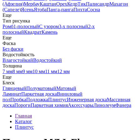
(Афзелия)
Мербау
Каштан
Орех
Кедр
Тик
Палисандр
Махагон
(Сапеле)
Ясень
Ятоба
Панга-панга
Пихта
Сосна
Еще
Тип рисунка
Ромб
1-полосный
С узором
3-х полосный
2-х
полосный
Квадрат
Камень
Еще
Фаска
Без фаски
Водостойкость
Влагостойкий
Водостойкий
Толщина
7 мм
8 мм
9 мм
10 мм
11 мм
12 мм
Еще
Блеск
Глянцевый
Полуматовый
Матовый
Ламинат
Паркетная доска
Виниловый
пол
Пробка
Подложка
Плинтус
Инженерная доска
Массивная
доска
Пороги
Паркетная химия
Аксессуары
Линолеум
Фанера
Главная
Каталог
Плинтус