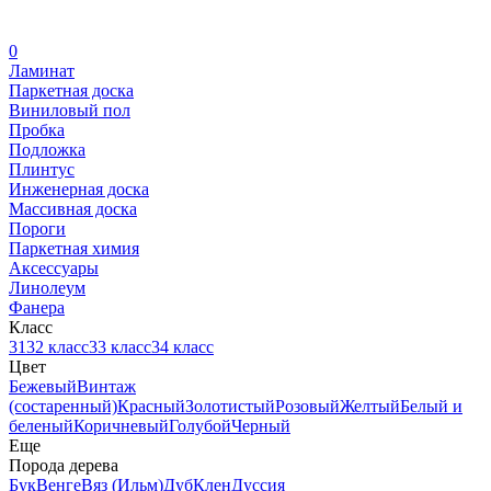
0
Ламинат
Паркетная доска
Виниловый пол
Пробка
Подложка
Плинтус
Инженерная доска
Массивная доска
Пороги
Паркетная химия
Аксессуары
Линолеум
Фанера
Класс
31
32 класс
33 класс
34 класс
Цвет
Бежевый
Винтаж
(состаренный)
Красный
Золотистый
Розовый
Желтый
Белый и
беленый
Коричневый
Голубой
Черный
Еще
Порода дерева
Бук
Венге
Вяз (Ильм)
Дуб
Клен
Дуссия