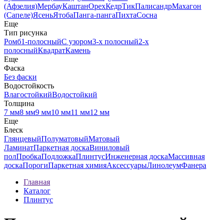
(Афзелия)
Мербау
Каштан
Орех
Кедр
Тик
Палисандр
Махагон
(Сапеле)
Ясень
Ятоба
Панга-панга
Пихта
Сосна
Еще
Тип рисунка
Ромб
1-полосный
С узором
3-х полосный
2-х
полосный
Квадрат
Камень
Еще
Фаска
Без фаски
Водостойкость
Влагостойкий
Водостойкий
Толщина
7 мм
8 мм
9 мм
10 мм
11 мм
12 мм
Еще
Блеск
Глянцевый
Полуматовый
Матовый
Ламинат
Паркетная доска
Виниловый
пол
Пробка
Подложка
Плинтус
Инженерная доска
Массивная
доска
Пороги
Паркетная химия
Аксессуары
Линолеум
Фанера
Главная
Каталог
Плинтус