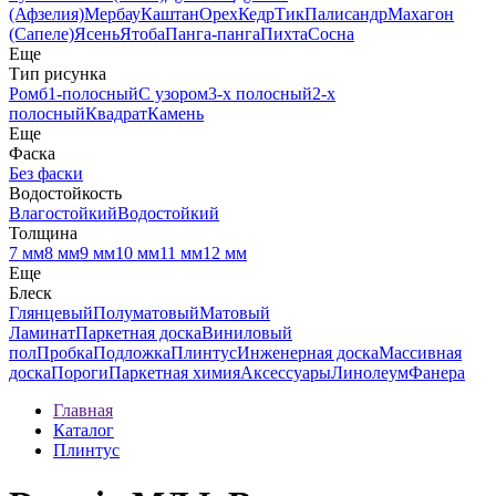
(Афзелия)
Мербау
Каштан
Орех
Кедр
Тик
Палисандр
Махагон
(Сапеле)
Ясень
Ятоба
Панга-панга
Пихта
Сосна
Еще
Тип рисунка
Ромб
1-полосный
С узором
3-х полосный
2-х
полосный
Квадрат
Камень
Еще
Фаска
Без фаски
Водостойкость
Влагостойкий
Водостойкий
Толщина
7 мм
8 мм
9 мм
10 мм
11 мм
12 мм
Еще
Блеск
Глянцевый
Полуматовый
Матовый
Ламинат
Паркетная доска
Виниловый
пол
Пробка
Подложка
Плинтус
Инженерная доска
Массивная
доска
Пороги
Паркетная химия
Аксессуары
Линолеум
Фанера
Главная
Каталог
Плинтус