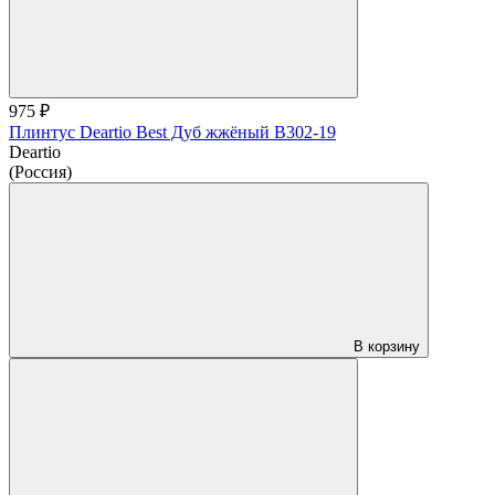
975 ₽
Плинтус Deartio Best Дуб жжёный B302-19
Deartio
(Россия)
В корзину