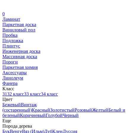
0
Ламинат
Паркетная доска
Виниловый пол
Пробка
Подложка
Плинтус
Инженерная доска
Массивная доска
Пороги
Паркетная химия
Аксессуары
Линолеум
Фанера
Класс
31
32 класс
33 класс
34 класс
Цвет
Бежевый
Винтаж
(состаренный)
Красный
Золотистый
Розовый
Желтый
Белый и
беленый
Коричневый
Голубой
Черный
Еще
Порода дерева
Бук
Венге
Вяз (Ильм)
Дуб
Клен
Дуссия