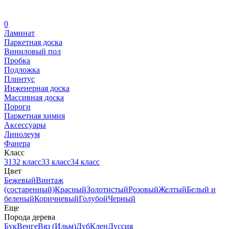
0
Ламинат
Паркетная доска
Виниловый пол
Пробка
Подложка
Плинтус
Инженерная доска
Массивная доска
Пороги
Паркетная химия
Аксессуары
Линолеум
Фанера
Класс
31
32 класс
33 класс
34 класс
Цвет
Бежевый
Винтаж
(состаренный)
Красный
Золотистый
Розовый
Желтый
Белый и
беленый
Коричневый
Голубой
Черный
Еще
Порода дерева
Бук
Венге
Вяз (Ильм)
Дуб
Клен
Дуссия