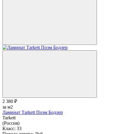
2 380 ₽
за м2
Ламинат Тarkett Поэм Бодлер
Tarkett
(Россия)
Класс:
33
Порода дерева:
Дуб