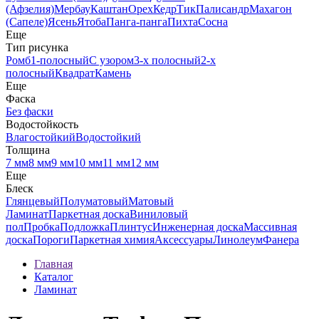
(Афзелия)
Мербау
Каштан
Орех
Кедр
Тик
Палисандр
Махагон
(Сапеле)
Ясень
Ятоба
Панга-панга
Пихта
Сосна
Еще
Тип рисунка
Ромб
1-полосный
С узором
3-х полосный
2-х
полосный
Квадрат
Камень
Еще
Фаска
Без фаски
Водостойкость
Влагостойкий
Водостойкий
Толщина
7 мм
8 мм
9 мм
10 мм
11 мм
12 мм
Еще
Блеск
Глянцевый
Полуматовый
Матовый
Ламинат
Паркетная доска
Виниловый
пол
Пробка
Подложка
Плинтус
Инженерная доска
Массивная
доска
Пороги
Паркетная химия
Аксессуары
Линолеум
Фанера
Главная
Каталог
Ламинат