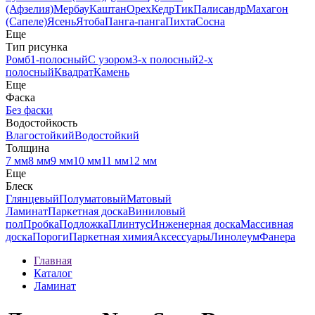
(Афзелия)
Мербау
Каштан
Орех
Кедр
Тик
Палисандр
Махагон
(Сапеле)
Ясень
Ятоба
Панга-панга
Пихта
Сосна
Еще
Тип рисунка
Ромб
1-полосный
С узором
3-х полосный
2-х
полосный
Квадрат
Камень
Еще
Фаска
Без фаски
Водостойкость
Влагостойкий
Водостойкий
Толщина
7 мм
8 мм
9 мм
10 мм
11 мм
12 мм
Еще
Блеск
Глянцевый
Полуматовый
Матовый
Ламинат
Паркетная доска
Виниловый
пол
Пробка
Подложка
Плинтус
Инженерная доска
Массивная
доска
Пороги
Паркетная химия
Аксессуары
Линолеум
Фанера
Главная
Каталог
Ламинат