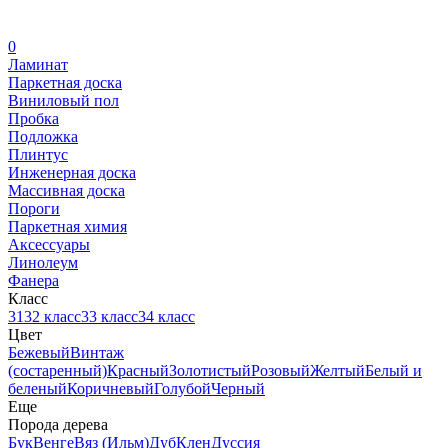
0
Ламинат
Паркетная доска
Виниловый пол
Пробка
Подложка
Плинтус
Инженерная доска
Массивная доска
Пороги
Паркетная химия
Аксессуары
Линолеум
Фанера
Класс
31
32 класс
33 класс
34 класс
Цвет
Бежевый
Винтаж
(состаренный)
Красный
Золотистый
Розовый
Желтый
Белый и
беленый
Коричневый
Голубой
Черный
Еще
Порода дерева
Бук
Венге
Вяз (Ильм)
Дуб
Клен
Дуссия