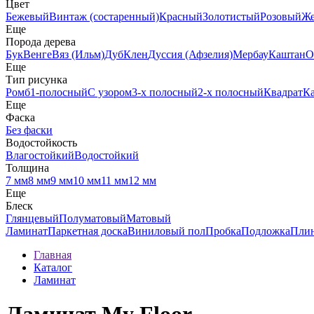
Цвет
Бежевый
Винтаж (состаренный)
Красный
Золотистый
Розовый
Ж
Еще
Порода дерева
Бук
Венге
Вяз (Ильм)
Дуб
Клен
Дуссия (Афзелия)
Мербау
Каштан
О
Еще
Тип рисунка
Ромб
1-полосный
С узором
3-х полосный
2-х полосный
Квадрат
К
Еще
Фаска
Без фаски
Водостойкость
Влагостойкий
Водостойкий
Толщина
7 мм
8 мм
9 мм
10 мм
11 мм
12 мм
Еще
Блеск
Глянцевый
Полуматовый
Матовый
Ламинат
Паркетная доска
Виниловый пол
Пробка
Подложка
Пли
Главная
Каталог
Ламинат