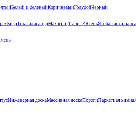
елтый
Белый и беленый
Коричневый
Голубой
Черный
рех
Кедр
Тик
Палисандр
Махагон (Сапеле)
Ясень
Ятоба
Панга-панг
амень
нтус
Инженерная доска
Массивная доска
Пороги
Паркетная химия