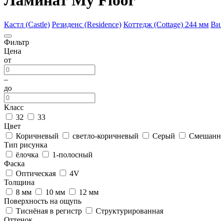
Ламинат My Floor
Кастл (Castle)
Резиденс (Residence)
Коттедж (Cottage) 244 мм
Вил
Фильтр
Цена
от
–
до
Класс
32
33
Цвет
Коричневый
светло-коричневый
Серый
Смешанн
Тип рисунка
ёлочка
1-полосный
Фаска
Оптическая
4V
Толщина
8 мм
10 мм
12 мм
Поверхность на ощупь
Тиснёная в регистр
Структурированная
Оттенок