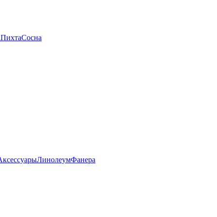
а
Пихта
Сосна
Аксессуары
Линолеум
Фанера