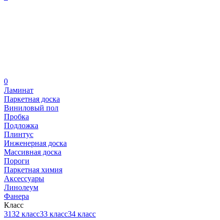
0
Ламинат
Паркетная доска
Виниловый пол
Пробка
Подложка
Плинтус
Инженерная доска
Массивная доска
Пороги
Паркетная химия
Аксессуары
Линолеум
Фанера
Класс
31
32 класс
33 класс
34 класс