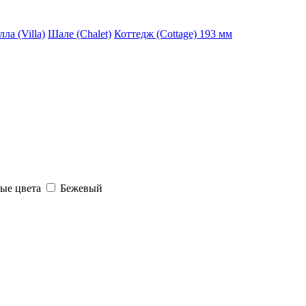
ла (Villa)
Шале (Chalet)
Коттедж (Cottage) 193 мм
ые цвета
Бежевый