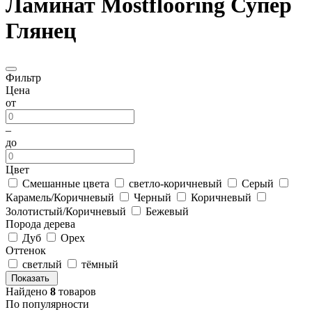
Ламинат Mostflooring Супер
Глянец
Фильтр
Цена
от
–
до
Цвет
Смешанные цвета
светло-коричневый
Серый
Карамель/Коричневый
Черный
Коричневый
Золотистый/Коричневый
Бежевый
Порода дерева
Дуб
Орех
Оттенок
светлый
тёмный
Показать
Найдено
8
товаров
По популярности