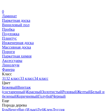
0
Ламинат
Паркетная доска
Виниловый пол
Пробка
Подложка
Плинтус
Инженерная доска
Массивная доска
Пороги
Паркетная химия
Аксессуары
Линолеум
Фанера
Класс
31
32 класс
33 класс
34 класс
Цвет
Бежевый
Винтаж
(состаренный)
Красный
Золотистый
Розовый
Желтый
Белый и
беленый
Коричневый
Голубой
Черный
Еще
Порода дерева
Бук
Венге
Вяз (Ильм)
Дуб
Клен
Дуссия