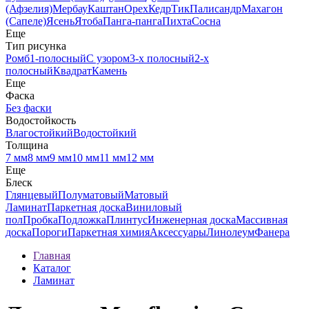
(Афзелия)
Мербау
Каштан
Орех
Кедр
Тик
Палисандр
Махагон
(Сапеле)
Ясень
Ятоба
Панга-панга
Пихта
Сосна
Еще
Тип рисунка
Ромб
1-полосный
С узором
3-х полосный
2-х
полосный
Квадрат
Камень
Еще
Фаска
Без фаски
Водостойкость
Влагостойкий
Водостойкий
Толщина
7 мм
8 мм
9 мм
10 мм
11 мм
12 мм
Еще
Блеск
Глянцевый
Полуматовый
Матовый
Ламинат
Паркетная доска
Виниловый
пол
Пробка
Подложка
Плинтус
Инженерная доска
Массивная
доска
Пороги
Паркетная химия
Аксессуары
Линолеум
Фанера
Главная
Каталог
Ламинат