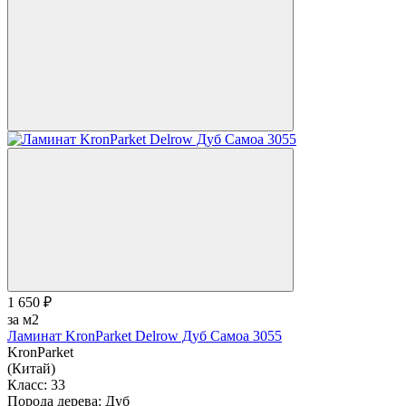
1 650 ₽
за м2
Ламинат KronParket Delrow Дуб Самоа 3055
KronParket
(Китай)
Класс:
33
Порода дерева:
Дуб