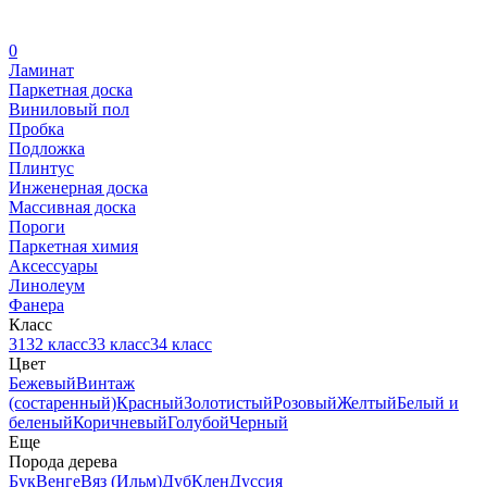
0
Ламинат
Паркетная доска
Виниловый пол
Пробка
Подложка
Плинтус
Инженерная доска
Массивная доска
Пороги
Паркетная химия
Аксессуары
Линолеум
Фанера
Класс
31
32 класс
33 класс
34 класс
Цвет
Бежевый
Винтаж
(состаренный)
Красный
Золотистый
Розовый
Желтый
Белый и
беленый
Коричневый
Голубой
Черный
Еще
Порода дерева
Бук
Венге
Вяз (Ильм)
Дуб
Клен
Дуссия