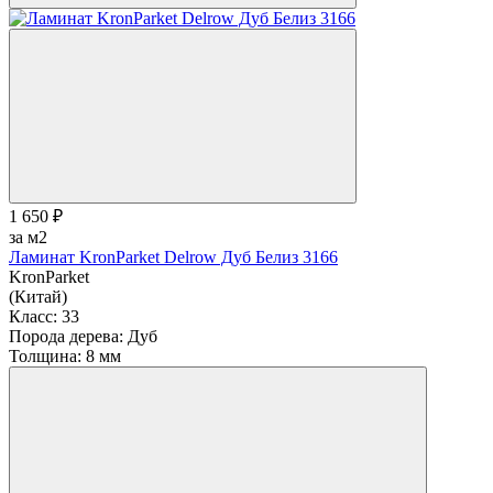
1 650 ₽
за м2
Ламинат KronParket Delrow Дуб Белиз 3166
KronParket
(Китай)
Класс:
33
Порода дерева:
Дуб
Толщина:
8 мм