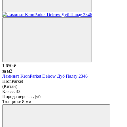
1 650 ₽
за м2
Ламинат KronParket Delrow Дуб Палау 2346
KronParket
(Китай)
Класс:
33
Порода дерева:
Дуб
Толщина:
8 мм