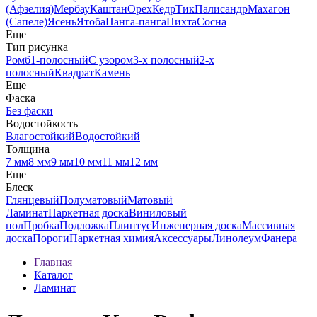
(Афзелия)
Мербау
Каштан
Орех
Кедр
Тик
Палисандр
Махагон
(Сапеле)
Ясень
Ятоба
Панга-панга
Пихта
Сосна
Еще
Тип рисунка
Ромб
1-полосный
С узором
3-х полосный
2-х
полосный
Квадрат
Камень
Еще
Фаска
Без фаски
Водостойкость
Влагостойкий
Водостойкий
Толщина
7 мм
8 мм
9 мм
10 мм
11 мм
12 мм
Еще
Блеск
Глянцевый
Полуматовый
Матовый
Ламинат
Паркетная доска
Виниловый
пол
Пробка
Подложка
Плинтус
Инженерная доска
Массивная
доска
Пороги
Паркетная химия
Аксессуары
Линолеум
Фанера
Главная
Каталог
Ламинат