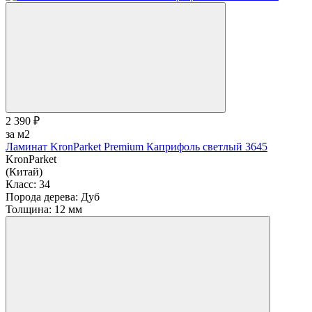
2 390 ₽
за м2
Ламинат KronParket Premium Каприфоль светлый 3645
KronParket
(Китай)
Класс:
34
Порода дерева:
Дуб
Толщина:
12 мм