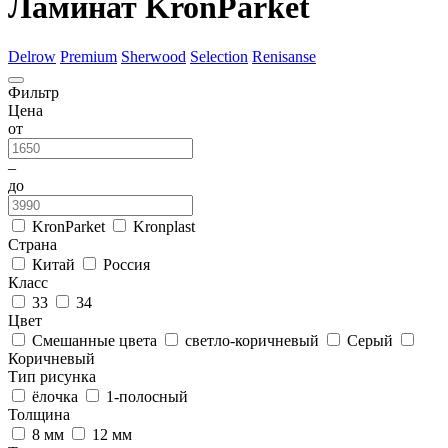
Ламинат KronParket
Delrow
Premium
Sherwood
Selection
Renisanse
Фильтр
Цена
от
–
до
KronParket
Kronplast
Страна
Китай
Россия
Класс
33
34
Цвет
Смешанные цвета
светло-коричневый
Серый
Коричневый
Тип рисунка
ёлочка
1-полосный
Толщина
8 мм
12 мм