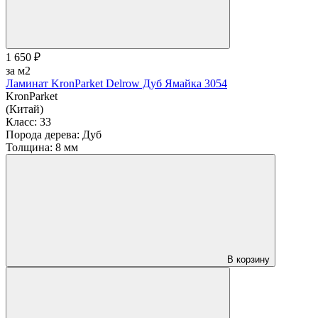
1 650 ₽
за м2
Ламинат KronParket Delrow Дуб Ямайка 3054
KronParket
(Китай)
Класс:
33
Порода дерева:
Дуб
Толщина:
8 мм
В корзину