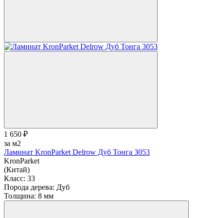
1 650 ₽
за м2
Ламинат KronParket Delrow Дуб Тонга 3053
KronParket
(Китай)
Класс:
33
Порода дерева:
Дуб
Толщина:
8 мм