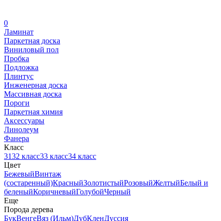
0
Ламинат
Паркетная доска
Виниловый пол
Пробка
Подложка
Плинтус
Инженерная доска
Массивная доска
Пороги
Паркетная химия
Аксессуары
Линолеум
Фанера
Класс
31
32 класс
33 класс
34 класс
Цвет
Бежевый
Винтаж
(состаренный)
Красный
Золотистый
Розовый
Желтый
Белый и
беленый
Коричневый
Голубой
Черный
Еще
Порода дерева
Бук
Венге
Вяз (Ильм)
Дуб
Клен
Дуссия