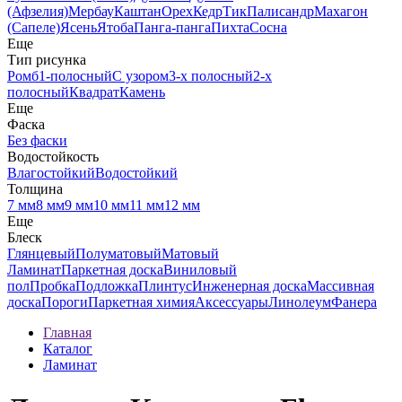
(Афзелия)
Мербау
Каштан
Орех
Кедр
Тик
Палисандр
Махагон
(Сапеле)
Ясень
Ятоба
Панга-панга
Пихта
Сосна
Еще
Тип рисунка
Ромб
1-полосный
С узором
3-х полосный
2-х
полосный
Квадрат
Камень
Еще
Фаска
Без фаски
Водостойкость
Влагостойкий
Водостойкий
Толщина
7 мм
8 мм
9 мм
10 мм
11 мм
12 мм
Еще
Блеск
Глянцевый
Полуматовый
Матовый
Ламинат
Паркетная доска
Виниловый
пол
Пробка
Подложка
Плинтус
Инженерная доска
Массивная
доска
Пороги
Паркетная химия
Аксессуары
Линолеум
Фанера
Главная
Каталог
Ламинат