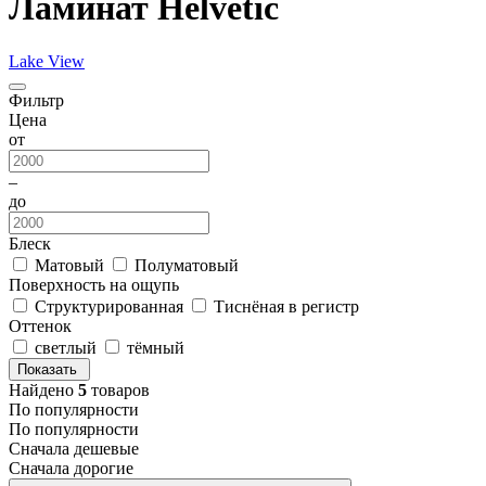
Ламинат Helvetic
Lake View
Фильтр
Цена
от
–
до
Блеск
Матовый
Полуматовый
Поверхность на ощупь
Структурированная
Тиснёная в регистр
Оттенок
светлый
тёмный
Показать
Найдено
5
товаров
По популярности
По популярности
Сначала дешевые
Сначала дорогие