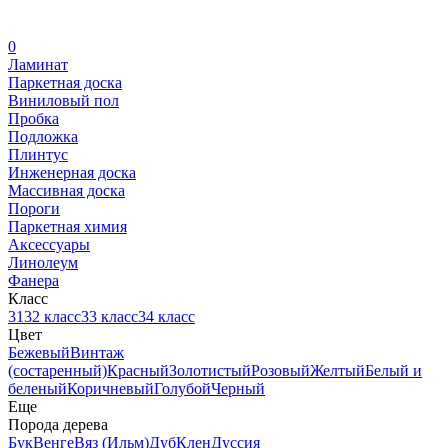
0
Ламинат
Паркетная доска
Виниловый пол
Пробка
Подложка
Плинтус
Инженерная доска
Массивная доска
Пороги
Паркетная химия
Аксессуары
Линолеум
Фанера
Класс
31
32 класс
33 класс
34 класс
Цвет
Бежевый
Винтаж
(состаренный)
Красный
Золотистый
Розовый
Желтый
Белый и
беленый
Коричневый
Голубой
Черный
Еще
Порода дерева
Бук
Венге
Вяз (Ильм)
Дуб
Клен
Дуссия