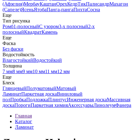
(Афзелия)
Мербау
Каштан
Орех
Кедр
Тик
Палисандр
Махагон
(Сапеле)
Ясень
Ятоба
Панга-панга
Пихта
Сосна
Еще
Тип рисунка
Ромб
1-полосный
С узором
3-х полосный
2-х
полосный
Квадрат
Камень
Еще
Фаска
Без фаски
Водостойкость
Влагостойкий
Водостойкий
Толщина
7 мм
8 мм
9 мм
10 мм
11 мм
12 мм
Еще
Блеск
Глянцевый
Полуматовый
Матовый
Ламинат
Паркетная доска
Виниловый
пол
Пробка
Подложка
Плинтус
Инженерная доска
Массивная
доска
Пороги
Паркетная химия
Аксессуары
Линолеум
Фанера
Главная
Каталог
Ламинат