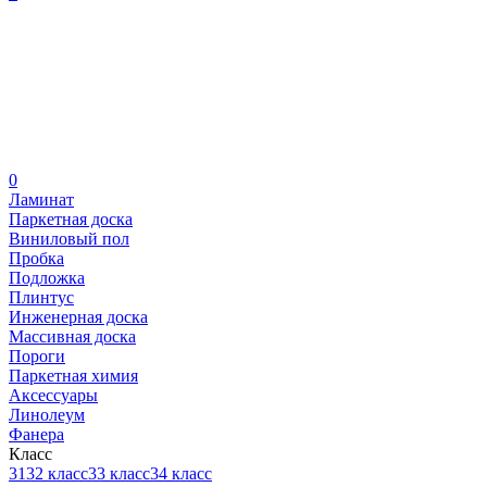
0
Ламинат
Паркетная доска
Виниловый пол
Пробка
Подложка
Плинтус
Инженерная доска
Массивная доска
Пороги
Паркетная химия
Аксессуары
Линолеум
Фанера
Класс
31
32 класс
33 класс
34 класс