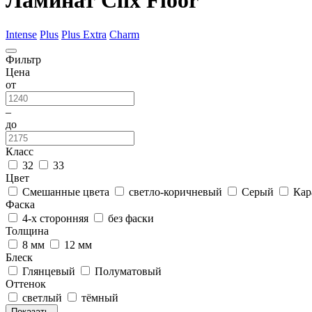
Ламинат Clix Floor
Intense
Plus
Plus Extra
Charm
Фильтр
Цена
от
–
до
Класс
32
33
Цвет
Смешанные цвета
светло-коричневый
Серый
Кар
Фаска
4-х сторонняя
без фаски
Толщина
8 мм
12 мм
Блеск
Глянцевый
Полуматовый
Оттенок
светлый
тёмный
Показать