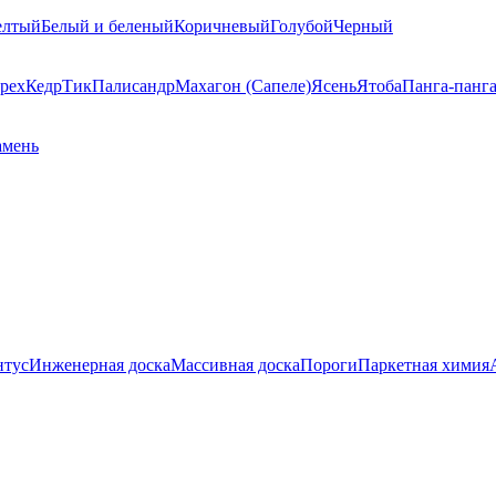
елтый
Белый и беленый
Коричневый
Голубой
Черный
рех
Кедр
Тик
Палисандр
Махагон (Сапеле)
Ясень
Ятоба
Панга-панг
амень
нтус
Инженерная доска
Массивная доска
Пороги
Паркетная химия