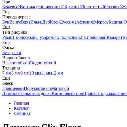
Цвет
Бежевый
Винтаж (состаренный)
Красный
Золотистый
Розовый
Ж
Еще
Порода дерева
Бук
Венге
Вяз (Ильм)
Дуб
Клен
Дуссия (Афзелия)
Мербау
Каштан
О
Еще
Тип рисунка
Ромб
1-полосный
С узором
3-х полосный
2-х полосный
Квадрат
К
Еще
Фаска
Без фаски
Водостойкость
Влагостойкий
Водостойкий
Толщина
7 мм
8 мм
9 мм
10 мм
11 мм
12 мм
Еще
Блеск
Глянцевый
Полуматовый
Матовый
Ламинат
Паркетная доска
Виниловый пол
Пробка
Подложка
Пли
Главная
Каталог
Ламинат