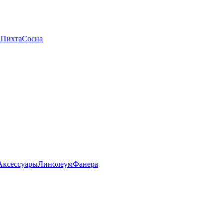
а
Пихта
Сосна
Аксессуары
Линолеум
Фанера