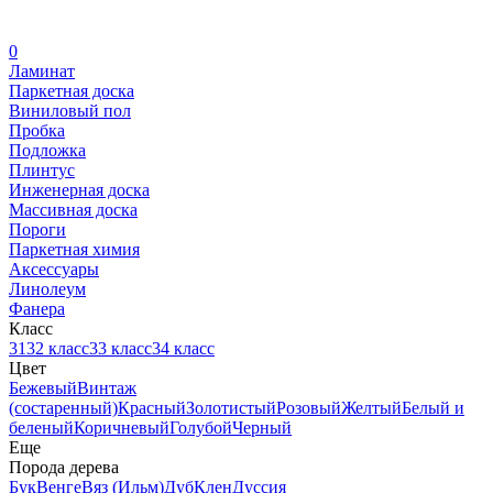
0
Ламинат
Паркетная доска
Виниловый пол
Пробка
Подложка
Плинтус
Инженерная доска
Массивная доска
Пороги
Паркетная химия
Аксессуары
Линолеум
Фанера
Класс
31
32 класс
33 класс
34 класс
Цвет
Бежевый
Винтаж
(состаренный)
Красный
Золотистый
Розовый
Желтый
Белый и
беленый
Коричневый
Голубой
Черный
Еще
Порода дерева
Бук
Венге
Вяз (Ильм)
Дуб
Клен
Дуссия