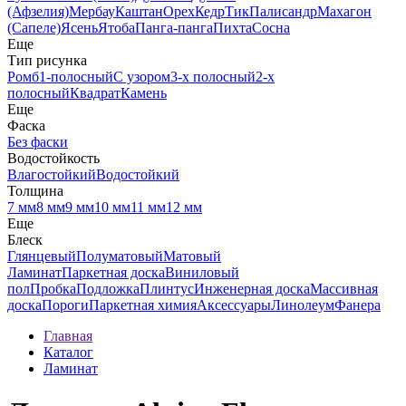
(Афзелия)
Мербау
Каштан
Орех
Кедр
Тик
Палисандр
Махагон
(Сапеле)
Ясень
Ятоба
Панга-панга
Пихта
Сосна
Еще
Тип рисунка
Ромб
1-полосный
С узором
3-х полосный
2-х
полосный
Квадрат
Камень
Еще
Фаска
Без фаски
Водостойкость
Влагостойкий
Водостойкий
Толщина
7 мм
8 мм
9 мм
10 мм
11 мм
12 мм
Еще
Блеск
Глянцевый
Полуматовый
Матовый
Ламинат
Паркетная доска
Виниловый
пол
Пробка
Подложка
Плинтус
Инженерная доска
Массивная
доска
Пороги
Паркетная химия
Аксессуары
Линолеум
Фанера
Главная
Каталог
Ламинат