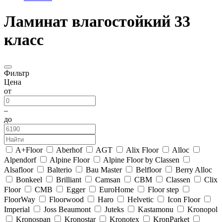
Ламинат влагостойкий 33
класс
Фильтр
Цена
от
–
до
A+Floor
Aberhof
AGT
Alix Floor
Alloc
Alpendorf
Alpine Floor
Alpine Floor by Classen
Alsafloor
Balterio
Bau Master
Belfloor
Berry Alloc
Bonkeel
Brilliant
Camsan
CBM
Classen
Clix
Floor
CMB
Egger
EuroHome
Floor step
FloorWay
Floorwood
Haro
Helvetic
Icon Floor
Imperial
Joss Beaumont
Juteks
Kastamonu
Kronopol
Kronospan
Kronostar
Kronotex
KronParket