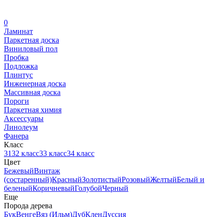
0
Ламинат
Паркетная доска
Виниловый пол
Пробка
Подложка
Плинтус
Инженерная доска
Массивная доска
Пороги
Паркетная химия
Аксессуары
Линолеум
Фанера
Класс
31
32 класс
33 класс
34 класс
Цвет
Бежевый
Винтаж
(состаренный)
Красный
Золотистый
Розовый
Желтый
Белый и
беленый
Коричневый
Голубой
Черный
Еще
Порода дерева
Бук
Венге
Вяз (Ильм)
Дуб
Клен
Дуссия