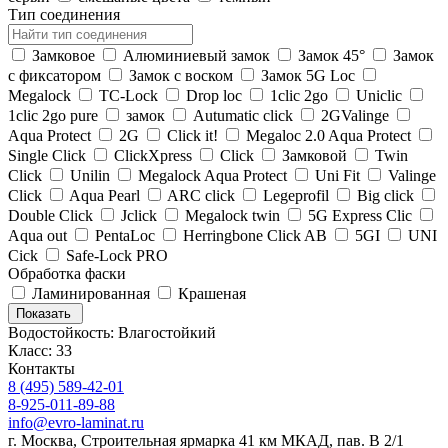
Тип соединения
Замковое
Алюминиевый замок
Замок 45°
Замок
с фиксатором
Замок с воском
Замок 5G Loc
Megalock
TС-Lock
Drop loc
1clic 2go
Uniclic
1clic 2go pure
замок
Autumatic click
2GValinge
Aqua Protect
2G
Click it!
Megaloc 2.0 Aqua Protect
Single Click
ClickXpress
Click
Замковой
Twin
Click
Unilin
Megalock Aqua Protect
Uni Fit
Valinge
Click
Aqua Pearl
ARC click
Legeprofil
Big click
Double Click
Jclick
Megalock twin
5G Express Clic
Aqua out
PentaLoc
Herringbone Click AB
5GI
UNI
Cick
Safe-Lock PRO
Обработка фаски
Ламинированная
Крашеная
Показать
Водостойкость: Влагостойкий
Класс: 33
Контакты
8 (495) 589-42-01
8-925-011-89-88
info@evro-laminat.ru
г. Москва, Строительная ярмарка 41 км МКАД, пав. В 2/1