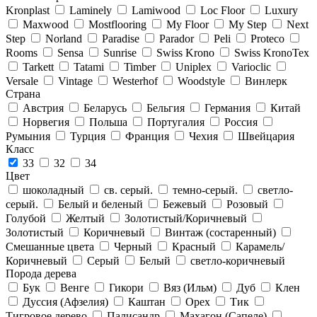
Kronplast
Laminely
Lamiwood
Loc Floor
Luxury
Maxwood
Mostflooring
My Floor
My Step
Next
Step
Norland
Paradise
Parador
Peli
Proteco
Rooms
Sensa
Sunrise
Swiss Krono
Swiss KronoTex
Tarkett
Tatami
Timber
Uniplex
Varioclic
Versale
Vintage
Westerhof
Woodstyle
Винлерк
Страна
Австрия
Беларусь
Бельгия
Германия
Китай
Норвегия
Польша
Португалия
Россия
Румыния
Турция
Франция
Чехия
Швейцария
Класс
33
32
34
Цвет
шоколадный
св. серый.
темно-серый.
светло-
серый.
Белый и беленый
Бежевый
Розовый
Голубой
Желтый
Золотистый/Коричневый
Золотистый
Коричневый
Винтаж (состаренный)
Смешанные цвета
Черный
Красный
Карамель/
Коричневый
Серый
Белый
светло-коричневый
Порода дерева
Бук
Венге
Гикори
Вяз (Ильм)
Дуб
Клен
Дуссия (Афзелия)
Каштан
Орех
Тик
Тигровое дерево
Палисандр
Махагон (Сапеле)