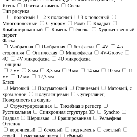
Ясень
Плитка и камень
Сосна
Тип рисунка
1-полосный
2-х полосный
3-х полосный
Многополосный
С узором
Ромб
Квадрат
Комбинированный
Камень
ёлочка
Художественный
паркет
Фаска
V-образная
U-образная
без фаски
4V
4-х
сторонняя
Оптическая
Микрофаска
4V-Groove
4U
4V микрофаска
4U микрофаска
Толщина
7 мм
8 мм
8,3 мм
9 мм
14 мм
10 мм
11
мм
12 мм
12,3 мм
Блеск
Матовый
Полуматовый
Глянцевый
Матовый, с
хром-зоной
Полуглянцевый
Суперглянец
Поверхность на ощупь
Структурированная
Тиснёная в регистр
Рустикальная
Cинхронная структура 3D
Synchro
Гладкая
Шершавая
Брашированная
Рельефная
Оттенок
коричневый
бежевый
под камень
светлый
серый
смешаные цвета
тёмный