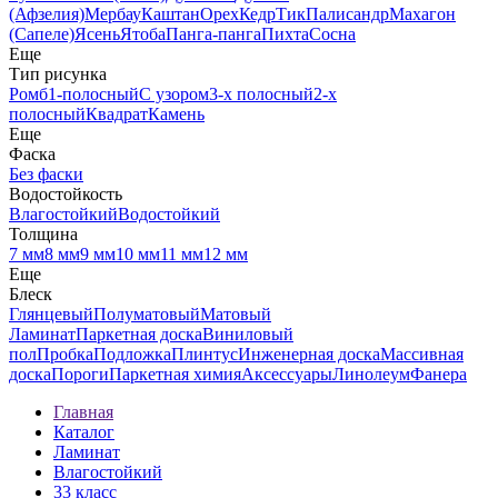
(Афзелия)
Мербау
Каштан
Орех
Кедр
Тик
Палисандр
Махагон
(Сапеле)
Ясень
Ятоба
Панга-панга
Пихта
Сосна
Еще
Тип рисунка
Ромб
1-полосный
С узором
3-х полосный
2-х
полосный
Квадрат
Камень
Еще
Фаска
Без фаски
Водостойкость
Влагостойкий
Водостойкий
Толщина
7 мм
8 мм
9 мм
10 мм
11 мм
12 мм
Еще
Блеск
Глянцевый
Полуматовый
Матовый
Ламинат
Паркетная доска
Виниловый
пол
Пробка
Подложка
Плинтус
Инженерная доска
Массивная
доска
Пороги
Паркетная химия
Аксессуары
Линолеум
Фанера
Главная
Каталог
Ламинат
Влагостойкий
33 класс